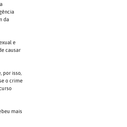
ia
igência
m da
exual e
de causar
 por isso,
se o crime
ecurso
cebeu mais