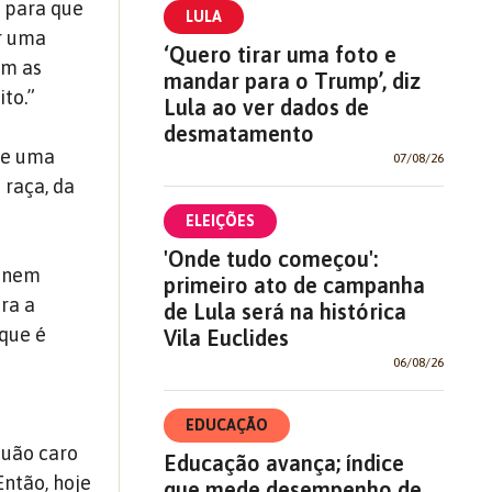
e para que
LULA
ir uma
‘Quero tirar uma foto e
om as
mandar para o Trump’, diz
to.”
Lula ao ver dados de
desmatamento
 de uma
07/08/26
 raça, da
ELEIÇÕES
'Onde tudo começou':
, nem
primeiro ato de campanha
tra a
de Lula será na histórica
 que é
Vila Euclides
a
06/08/26
EDUCAÇÃO
quão caro
Educação avança; índice
Então, hoje
que mede desempenho de