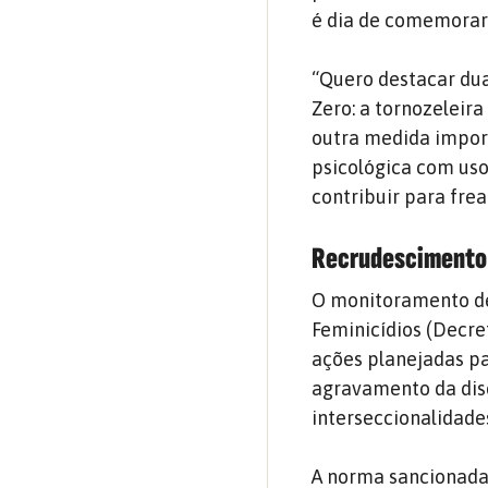
é dia de comemorar a
“Quero destacar du
Zero: a tornozeleira
outra medida import
psicológica com uso
contribuir para fre
Recrudescimento 
O monitoramento de
Feminicídios (Decr
ações planejadas pa
agravamento da disc
interseccionalidade
A norma sancionada