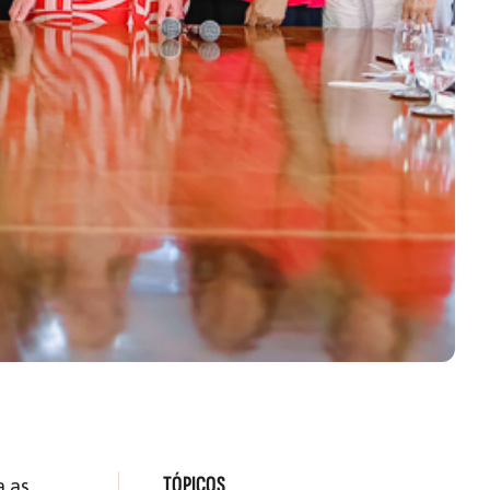
TÓPICOS
a as