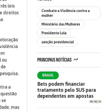
rês leis
Combate a Violência contra a
e direitos
mulher
na
Ministério das Mulheres
Presidente Lula
nitoração
sanção presidencial
violência
uem
PRINCIPAIS NOTÍCIAS
l ou
 de
 pesquisa.
BRASIL
Bets podem financiar
ntra a
tratamento pelo SUS para
a questão
dependentes em apostas
 se
08/08/26
idade, mas