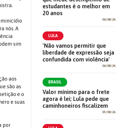
istra.
estudantes é o melhor em
20 anos
06/08/26
minicídio
ra nós. A
lência
LULA
 podem sim
'Não vamos permitir que
liberdade de expressão seja
confundida com violência'
06/08/26
ção aos
BRASIL
ue são as
Valor mínimo para o frete
petição e o
agora é lei; Lula pede que
nero e suas
caminhoneiros fiscalizem
05/08/26
a por