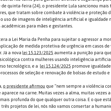
e de quinta-feira (24), o presidente Lula sancionou mais t
es, que tratam sobre combate à violência e proteção d
 uso de imagens de inteligência artificial e igualdade 
s acadêmicas para mães e gestantes.
tera a Lei Maria da Penha para sujeitar o agressor a mo
aplicação de medida protetiva de urgência em casos de 
r. Já a nova
lei 15.123/2025
aumenta a punição para q
icológica contra mulheres usando inteligência artificia
rso tecnológico, e a
lei 15.124/2025
promove igualdade
rocessos de seleção e renovação de bolsas de estudo e
a,
o presidente afirmou
que “nem sempre a violência co
 aparece na carne. Muitas vezes a alma, muitas vezes 
 mais profunda do que qualquer outra coisa. E o que está
 três projetos de lei, nós não vamos consertar a human