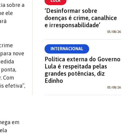
LULA
cia sobre a
‘Desinformar sobre
ue ele
doenças é crime, canalhice
ará
e irresponsabilidade’
05/08/26
 crime
INTERNACIONAL
s para nove
Política externa do Governo
medida
Lula é respeitada pelas
 ponta,
grandes potências, diz
r. Com
Edinho
s efetiva”,
05/08/26
chega em
ela