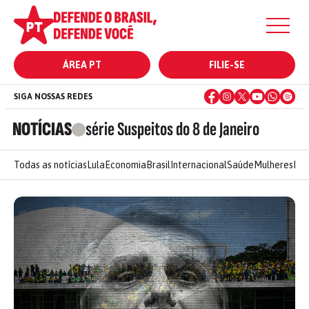
ÁREA PT
FILIE-SE
SIGA NOSSAS REDES
NOTÍCIAS
série Suspeitos do 8 de Janeiro
Todas as notícias
Lula
Economia
Brasil
Internacional
Saúde
Mulheres
Ele