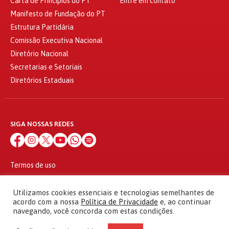
Carta de Princípios do PT
Entre em contato
Manifesto de Fundação do PT
Estrutura Partidária
Comissão Executiva Nacional
Diretório Nacional
Secretarias e Setoriais
Diretórios Estaduais
SIGA NOSSAS REDES
Termos de uso
Política de privacidade
© 2010 - 2026
Utilizamos cookies essenciais e tecnologias semelhantes de
Partido dos Trabalhadores Todos os direitos reservados
acordo com a nossa
Política de Privacidade
e, ao continuar
navegando, você concorda com estas condições.