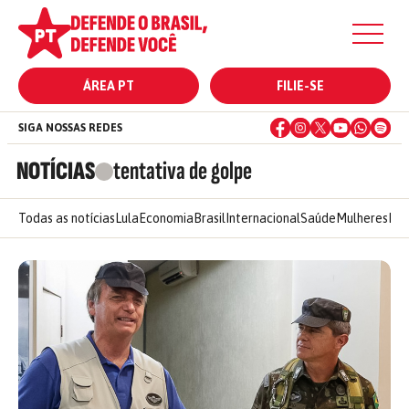
ÁREA PT
FILIE-SE
SIGA NOSSAS REDES
NOTÍCIAS
tentativa de golpe
Todas as notícias
Lula
Economia
Brasil
Internacional
Saúde
Mulheres
Ele