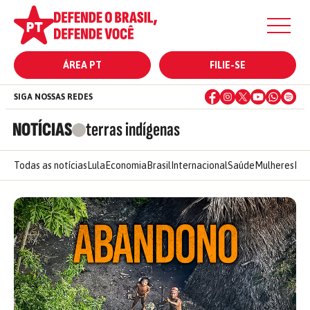
ÁREA PT
FILIE-SE
SIGA NOSSAS REDES
NOTÍCIAS
terras indígenas
Todas as notícias
Lula
Economia
Brasil
Internacional
Saúde
Mulheres
Ele