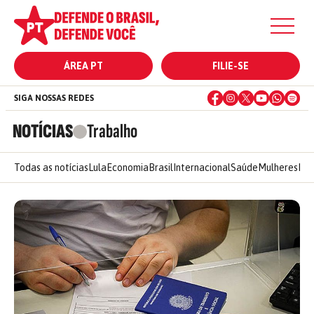
ÁREA PT
FILIE-SE
SIGA NOSSAS REDES
NOTÍCIAS
Trabalho
Todas as notícias
Lula
Economia
Brasil
Internacional
Saúde
Mulheres
Ele