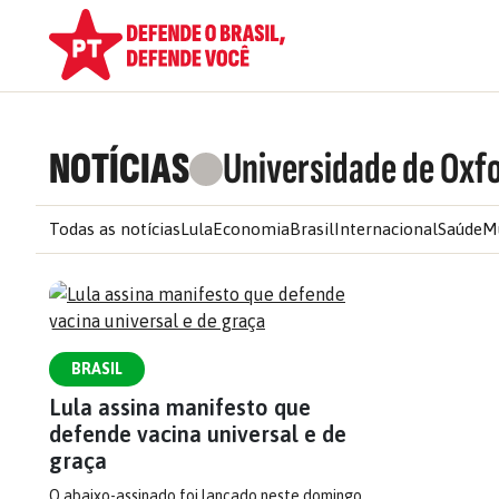
NOTÍCIAS
Universidade de Oxf
Todas as notícias
Lula
Economia
Brasil
Internacional
Saúde
M
BRASIL
Lula assina manifesto que
defende vacina universal e de
graça
O abaixo-assinado foi lançado neste domingo