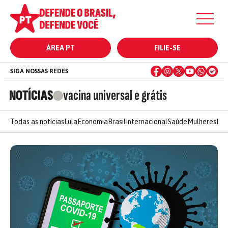
ÁREA PT
FILIE-SE
SIGA NOSSAS REDES
NOTÍCIAS
vacina universal e grátis
Todas as notícias
Lula
Economia
Brasil
Internacional
Saúde
Mulheres
Ele