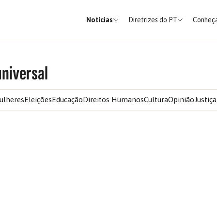
Notícias
Diretrizes do PT
Conheça
universal
ulheres
Eleições
Educação
Direitos Humanos
Cultura
Opinião
Justiça