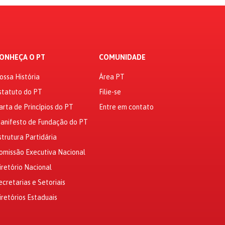
ONHEÇA O PT
COMUNIDADE
ossa História
Área PT
statuto do PT
Filie-se
arta de Princípios do PT
Entre em contato
anifesto de Fundação do PT
strutura Partidária
omissão Executiva Nacional
iretório Nacional
ecretarias e Setoriais
iretórios Estaduais