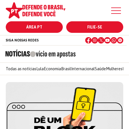
ÁREA PT
FILIE-SE
SIGA NOSSAS REDES
NOTÍCIAS
vício em apostas
Todas as notícias
Lula
Economia
Brasil
Internacional
Saúde
Mulheres
Ele