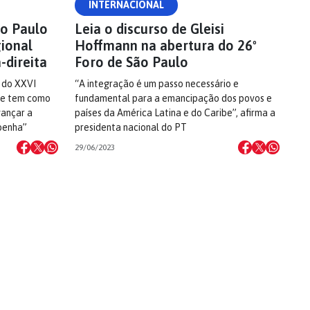
INTERNACIONAL
ão Paulo
Leia o discurso de Gleisi
gional
Hoffmann na abertura do 26º
-direita
Foro de São Paulo
a do XXVI
“A integração é um passo necessário e
que tem como
fundamental para a emancipação dos povos e
vançar a
países da América Latina e do Caribe”, afirma a
ibenha”
presidenta nacional do PT
29/06/2023