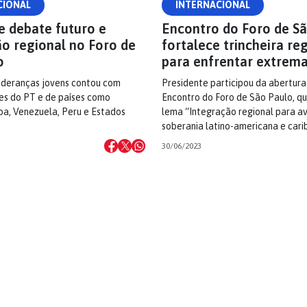
CIONAL
INTERNACIONAL
e debate futuro e
Encontro do Foro de S
ão regional no Foro de
fortalece trincheira re
o
para enfrentar extrema
lideranças jovens contou com
Presidente participou da abertur
es do PT e de países como
Encontro do Foro de São Paulo, 
ba, Venezuela, Peru e Estados
lema “Integração regional para a
soberania latino-americana e car
30/06/2023