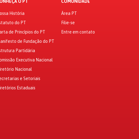
ONHEÇA O PT
COMUNIDADE
ossa História
Área PT
statuto do PT
Filie-se
arta de Princípios do PT
Entre em contato
anifesto de Fundação do PT
strutura Partidária
omissão Executiva Nacional
iretório Nacional
ecretarias e Setoriais
iretórios Estaduais