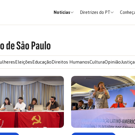
Notícias
Diretrizes do PT
Conheça
o de São Paulo
ulheres
Eleições
Educação
Direitos Humanos
Cultura
Opinião
Justiça