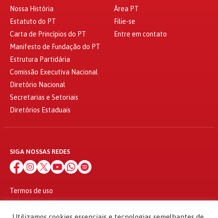
Nossa História
Área PT
Estatuto do PT
Filie-se
Carta de Princípios do PT
Entre em contato
Manifesto de Fundação do PT
Estrutura Partidária
Comissão Executiva Nacional
Diretório Nacional
Secretarias e Setoriais
Diretórios Estaduais
SIGA NOSSAS REDES
Termos de uso
Política de privacidade
© 2010 - 2026
Utilizamos cookies essenciais e tecnologias semelhantes de