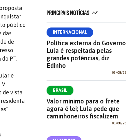
 proposta
PRINCIPAIS NOTÍCIAS
onquistar
to público
INTERNACIONAL
s das
ade de
Política externa do Governo
gresso
Lula é respeitada pelas
grandes potências, diz
 do PT,
Edinho
05/08/26
ular e
o V
BRASIL
 de vista
presidenta
Valor mínimo para o frete
agora é lei; Lula pede que
ças”
caminhoneiros fiscalizem
05/08/26
k