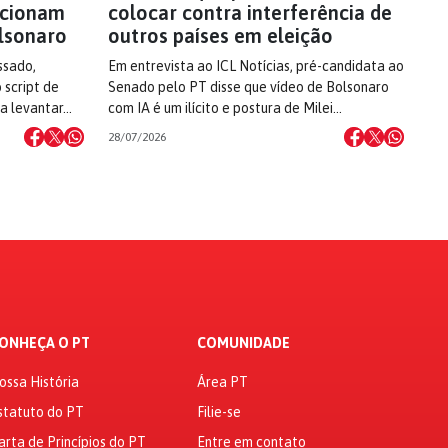
 acionam
colocar contra interferência de
lsonaro
outros países em eleição
ssado,
Em entrevista ao ICL Notícias, pré-candidata ao
 script de
Senado pelo PT disse que vídeo de Bolsonaro
 a levantar…
com IA é um ilícito e postura de Milei…
28/07/2026
ONHEÇA O PT
COMUNIDADE
ossa História
Área PT
statuto do PT
Filie-se
arta de Princípios do PT
Entre em contato