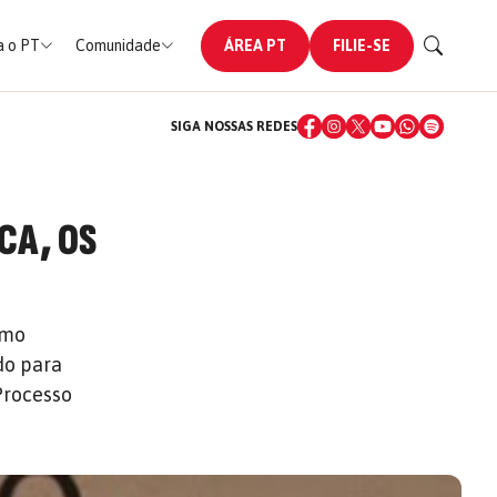
 o PT
Comunidade
ÁREA PT
FILIE-SE
SIGA NOSSAS REDES
CA, OS
omo
do para
 Processo