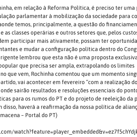
nha, em relação à Reforma Política, é preciso ter uma
ulação parlamentar à mobilização da sociedade para c
aonde temos, principalmente, a questão do financiamen
as classes operárias e outros setores que, pelos custo
em participar mais ativamente, possam ter oportunid
ntantes e mudar a configuração política dentro do Con
dirigente lembrou que esta não é uma proposta exclusiva
popular que precisa ser ampla, extrapolando os limites
o ano que vem, Rochinha comentou que um momento sing
artido, vai acontecer em fevereiro “com a realização d
 onde sairão resultados e resoluções essenciais do ponto
íticas para os rumos do PT e do projeto de reeleição da 
 disso, haverá a reafirmação da nossa política de alian
amacena – Portal do PT)
e.com/watch?feature=player_embedded&v=ez7f5chYdj