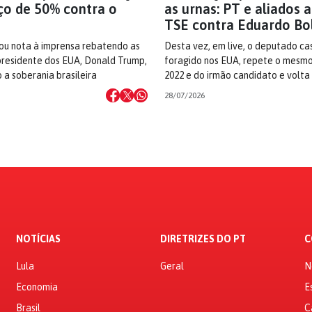
ço de 50% contra o
as urnas: PT e aliados
TSE contra Eduardo Bo
ou nota à imprensa rebatendo as
Desta vez, em live, o deputado ca
residente dos EUA, Donald Trump,
foragido nos EUA, repete o mesmo
 a soberania brasileira
2022 e do irmão candidato e volta
28/07/2026
NOTÍCIAS
DIRETRIZES DO PT
C
Lula
Geral
N
Economia
E
Brasil
C