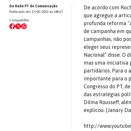
Da Rede PT de Comunicação
De acordo com Rochi
Publicado em 17/05/2013 às 18h17
que agregue a artic
Compartilhe
profunda reforma “
de campanha em que 
campanhas, não pod
eleger seus represe
Nacional” disse. O 
mas uma iniciativa 
partidários. Para 
importante para o p
Congresso do PT, de
das estratégias pol
Dilma Rousseff, além
explicou. (Janary D
http://www.youtub