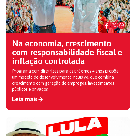
Na economia, crescimento
com responsabilidade fiscal e
inflação controlada
Programa com diretrizes para os próximos 4 anos propõe
um modelo de desenvolvimento inclusivo, que combina
crescimento com geração de empregos, investimentos
públicos e privados
Leia mais
→