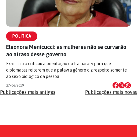
POLÍTICA
Eleonora Menicucci: as mulheres não se curvarão
ao atraso desse governo
Ex-ministra criticou a orientação do Itamaraty para que
diplomatas reiterem que a palavra gênero diz respeito somente
ao sexo biológico da pessoa
27/06/2019
Navegação
Publicações mais antigas
Publicações mais novas
por
posts