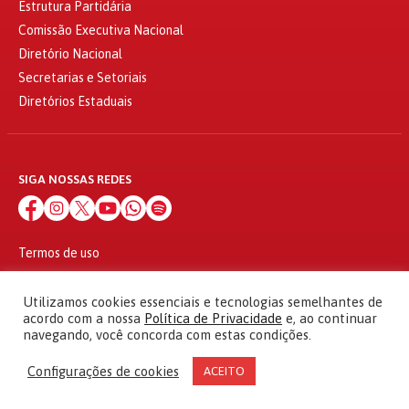
Estrutura Partidária
Comissão Executiva Nacional
Diretório Nacional
Secretarias e Setoriais
Diretórios Estaduais
SIGA NOSSAS REDES
Termos de uso
Política de privacidade
© 2010 - 2026
Utilizamos cookies essenciais e tecnologias semelhantes de
Partido dos Trabalhadores Todos os direitos reservados
acordo com a nossa
Política de Privacidade
e, ao continuar
navegando, você concorda com estas condições.
Configurações de cookies
ACEITO