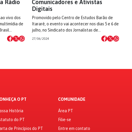
a Rádio
Comunicadores e Ativistas
Digitais
 ao vivo dos
Promovido pelo Centro de Estudos Barão de
multimídia de
Itararé, o evento vai acontecer nos dias 5 e 6 de
Brasil…
julho, no Sindicato dos Jornalistas de…
27/06/2024
ONHEÇA O PT
COMUNIDADE
ossa História
Área PT
statuto do PT
Filie-se
arta de Princípios do PT
Entre em contato