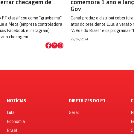
errar checagem de
comemora 1 ano e lanç
Gov
 PT classificou como "gravíssima"
Canal produz e distribui cobertura
 que a Meta (empresa controladora
atos do presidente Lula, a versão 
iais Facebook e Instagram)
"A Voz do Brasil" e os programas "
rrar a checagem…
25/07/2024
NOTÍCIAS
DIRETRIZES DO PT
C
Lula
Geral
N
Economia
E
Brasil
C