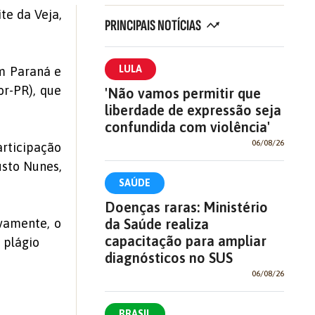
te da Veja,
PRINCIPAIS NOTÍCIAS
LULA
em Paraná e
or-PR), que
'Não vamos permitir que
liberdade de expressão seja
confundida com violência'
06/08/26
articipação
sto Nunes,
SAÚDE
Doenças raras: Ministério
ivamente, o
da Saúde realiza
capacitação para ampliar
 plágio
diagnósticos no SUS
06/08/26
BRASIL