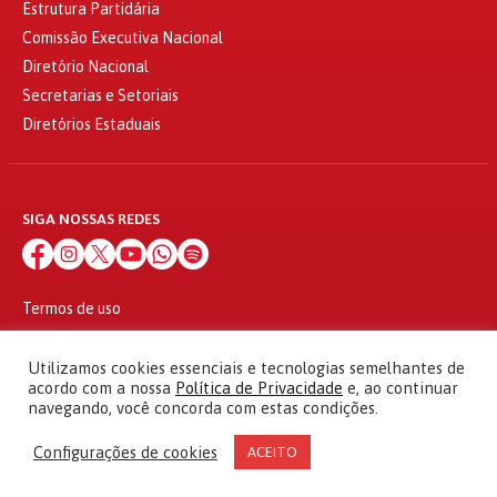
Estrutura Partidária
Comissão Executiva Nacional
Diretório Nacional
Secretarias e Setoriais
Diretórios Estaduais
SIGA NOSSAS REDES
Termos de uso
Política de privacidade
© 2010 - 2026
Utilizamos cookies essenciais e tecnologias semelhantes de
Partido dos Trabalhadores Todos os direitos reservados
acordo com a nossa
Política de Privacidade
e, ao continuar
navegando, você concorda com estas condições.
Configurações de cookies
ACEITO