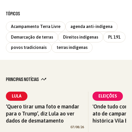
TÓPICOS
Acampamento Terra Livre
agenda anti-indígena
Demarcação de terras
Direitos indígenas
PL 191
povos tradicionais
terras indígenas
PRINCIPAIS NOTÍCIAS
LULA
ELEIÇÕES
‘Quero tirar uma foto e mandar
'Onde tudo começ
para o Trump’, diz Lula ao ver
ato de campanha
dados de desmatamento
histórica Vila Eu
07/08/26