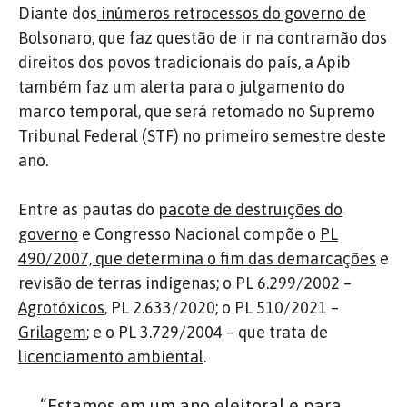
Diante dos
inúmeros retrocessos do governo de
Bolsonaro
, que faz questão de ir na contramão dos
direitos dos povos tradicionais do país, a Apib
também faz um alerta para o julgamento do
marco temporal, que será retomado no Supremo
Tribunal Federal (STF) no primeiro semestre deste
ano.
Entre as pautas do
pacote de destruições do
governo
e Congresso Nacional compõe o
PL
490/2007, que determina o fim das demarcações
e
revisão de terras indígenas; o PL 6.299/2002 –
Agrotóxicos
, PL 2.633/2020; o PL 510/2021 –
Grilagem
; e o PL 3.729/2004 – que trata de
licenciamento ambiental
.
“Estamos em um ano eleitoral e para