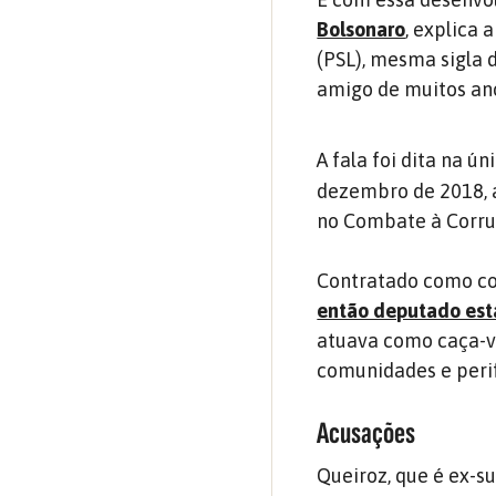
Bolsonaro
, explica 
(PSL), mesma sigla 
amigo de muitos an
A fala foi dita na ú
dezembro de 2018, a
no Combate à Corrup
Contratado como co
então deputado est
atuava como caça-vo
comunidades e perif
Acusações
Queiroz, que é ex-s