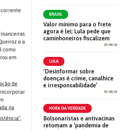
-corrente
BRASIL
Valor mínimo para o frete
agora é lei; Lula pede que
Financeiras
caminhoneiros fiscalizem
Queiroz e a
05/08/26
il como
ntrou em
LULA
‘Desinformar sobre
doenças é crime, canalhice
ração de
e irresponsabilidade’
 incorporar
05/08/26
em
ada na
HORA DA VERDADE
Bolsonaristas e antivacinas
stência”.
retomam a ‘pandemia de