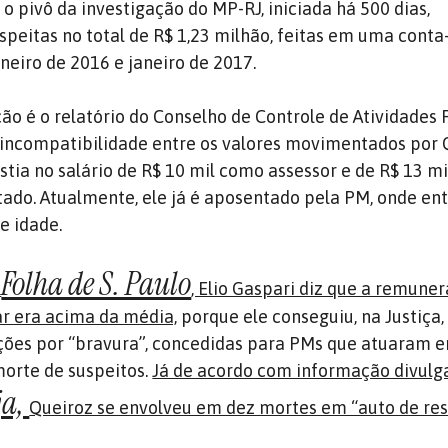
 o pivô da investigação do MP-RJ, iniciada há 500 dias,
speitas no total de R$ 1,23 milhão, feitas em uma conta
aneiro de 2016 e janeiro de 2017.
ção é o relatório do Conselho de Controle de Atividades 
incompatibilidade entre os valores movimentados por 
istia no salário de R$ 10 mil como assessor e de R$ 13 m
astado. Atualmente, ele já é aposentado pela PM, onde e
e idade.
Folha de S. Paulo
l
, Elio Gaspari diz que a remune
r era acima da média,
porque ele conseguiu, na Justiça,
ações por “bravura”, concedidas para PMs que atuaram 
orte de suspeitos.
Já de acordo com informação divulg
ja,
Queiroz se envolveu em dez mortes em “auto de resi