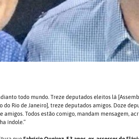
adianto todo mundo. Treze deputados eleitos lá [Assemb
do do Rio de Janeiro], treze deputados amigos. Doze dep
doze amigos. Todos estão comigo, mandam mensagem, ac
ha índole.”
ltura que
Fabrício Queiroz, 53 anos, ex-assessor de Flávi