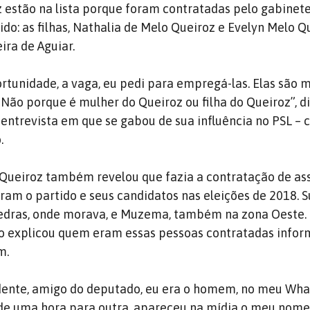
 estão na lista porque foram contratadas pelo gabinete
do: as filhas, Nathalia de Melo Queiroz e Evelyn Melo Qu
ira de Aguiar.
rtunidade, a vaga, eu pedi para empregá-las. Elas são 
. Não porque é mulher do Queiroz ou filha do Queiroz”, di
entrevista em que se gabou de sua influência no PSL – 
.
Queiroz também revelou que fazia a contratação de as
ram o partido e seus candidatos nas eleições de 2018. S
Pedras, onde morava, e Muzema, também na zona Oeste.
ão explicou quem eram essas pessoas contratadas info
m.
idente, amigo do deputado, eu era o homem, no meu Wh
, de uma hora para outra, apareceu na mídia o meu nome,