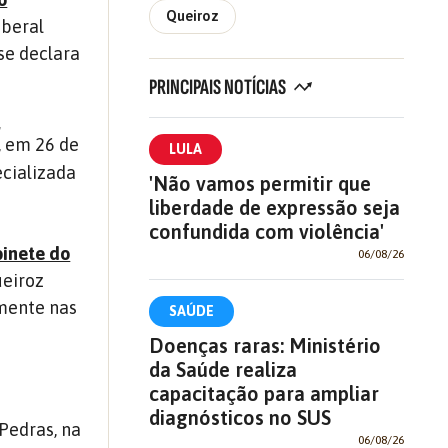
Queiroz
iberal
se declara
PRINCIPAIS NOTÍCIAS
, em 26 de
LULA
ecializada
'Não vamos permitir que
liberdade de expressão seja
confundida com violência'
inete do
06/08/26
ueiroz
lmente nas
SAÚDE
Doenças raras: Ministério
da Saúde realiza
capacitação para ampliar
diagnósticos no SUS
 Pedras, na
06/08/26