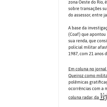
zona Oeste do Rio, é
sobre transações su
do assessor, entre j
A base da investiga
(Coaf) que apontou 
sua renda, que cons
policial militar af
1987, com 21 anos d
Em coluna no jorna
Queiroz como milita
polêmicas gratific
ocorrências com a m
Ve
coluna radar, da