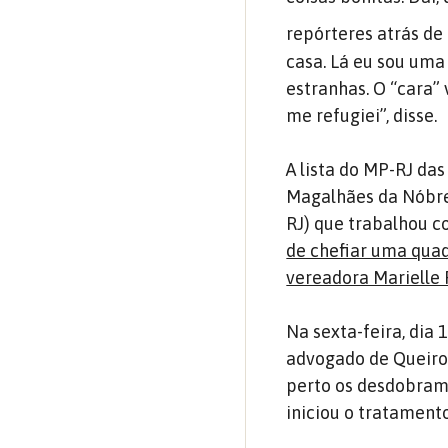
repórteres atrás d
casa. Lá eu sou uma
estranhas. O “cara” 
me refugiei”, disse.
A lista do MP-RJ das
Magalhães da Nóbreg
RJ) que trabalhou c
de chefiar uma quad
vereadora Marielle
Na sexta-feira, dia 
advogado de Queiro
perto os desdobrame
iniciou o tratamento