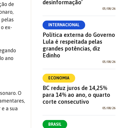
desinformação’
ção de
05/08/26
onaro,
 pelas
INTERNACIONAL
 o ex-
Política externa do Governo
Lula é respeitada pelas
grandes potências, diz
legando
Edinho
do ano
05/08/26
ECONOMIA
BC reduz juros de 14,25%
lsonaro. O
para 14% ao ano, o quarto
lamentares,
corte consecutivo
 e a sua
05/08/26
BRASIL