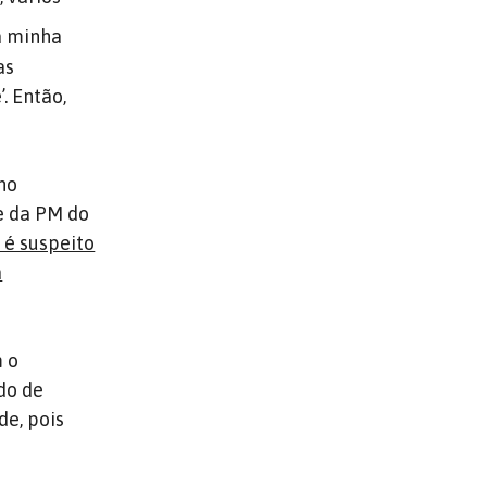
a minha
as
. Então,
ano
e da PM do
l é suspeito
a
 o
do de
de, pois