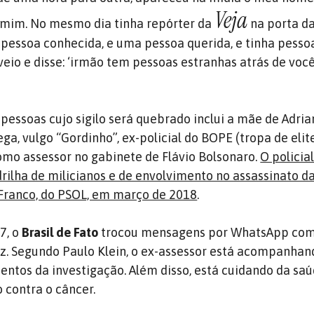
Veja
e mim. No mesmo dia tinha repórter da
na porta d
 pessoa conhecida, e uma pessoa querida, e tinha pesso
veio e disse: ‘irmão tem pessoas estranhas atrás de você’
 pessoas cujo sigilo será quebrado inclui a mãe de Adri
a, vulgo “Gordinho”, ex-policial do BOPE (tropa de elit
omo assessor no gabinete de Flávio Bolsonaro.
O policia
rilha de milicianos e de envolvimento no assassinato d
 Franco, do PSOL, em março de 2018
.
17, o
Brasil de Fato
trocou mensagens por WhatsApp com
z. Segundo Paulo Klein, o ex-assessor está acompanhan
ntos da investigação. Além disso, está cuidando da saú
 contra o câncer.