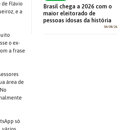
 de Flávio
Brasil chega a 2026 com o
eiroz, e a
maior eleitorado de
pessoas idosas da história
04/08/26
muito
sse o ex-
com a frase
sessores
ua área de
 No
rmalmente
atsApp só
 vários