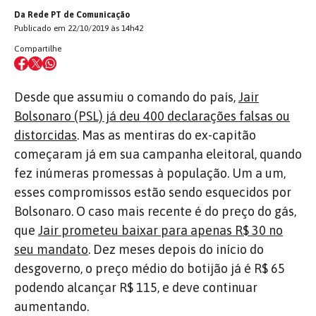
Da Rede PT de Comunicação
Publicado em 22/10/2019 às 14h42
Compartilhe
Desde que assumiu o comando do país,
Jair
Bolsonaro (PSL) já deu 400 declarações falsas ou
distorcidas
. Mas as mentiras do ex-capitão
começaram já em sua campanha eleitoral, quando
fez inúmeras promessas à população. Um a um,
esses compromissos estão sendo esquecidos por
Bolsonaro. O caso mais recente é do preço do gás,
que
Jair prometeu baixar para apenas R$ 30 no
seu mandato
. Dez meses depois do início do
desgoverno, o preço médio do botijão já é R$ 65
podendo alcançar R$ 115, e deve continuar
aumentando.