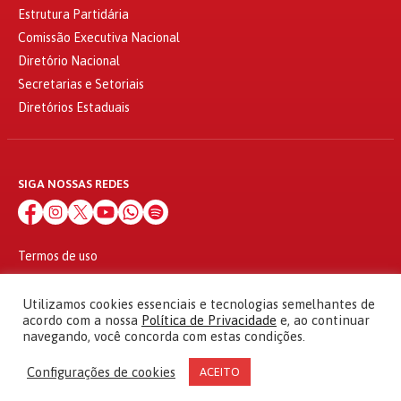
Estrutura Partidária
Comissão Executiva Nacional
Diretório Nacional
Secretarias e Setoriais
Diretórios Estaduais
SIGA NOSSAS REDES
Termos de uso
Política de privacidade
© 2010 - 2026
Utilizamos cookies essenciais e tecnologias semelhantes de
Partido dos Trabalhadores Todos os direitos reservados
acordo com a nossa
Política de Privacidade
e, ao continuar
navegando, você concorda com estas condições.
Configurações de cookies
ACEITO