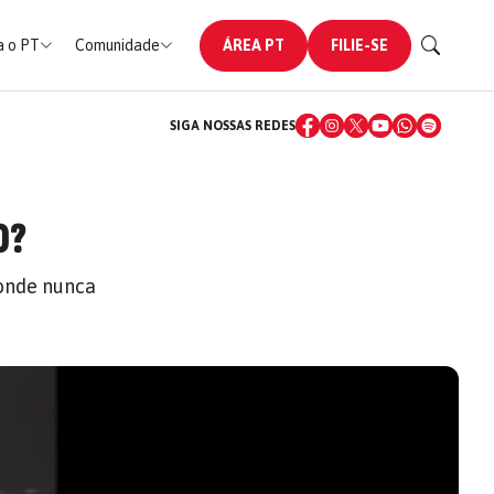
 o PT
Comunidade
ÁREA PT
FILIE-SE
SIGA NOSSAS REDES
O?
 onde nunca