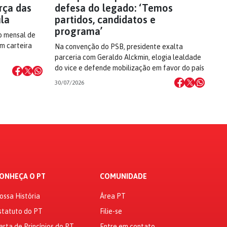
rça das
defesa do legado: ‘Temos
ula
partidos, candidatos e
programa’
o mensal de
om carteira
Na convenção do PSB, presidente exalta
parceria com Geraldo Alckmin, elogia lealdade
do vice e defende mobilização em favor do país
30/07/2026
ONHEÇA O PT
COMUNIDADE
ossa História
Área PT
statuto do PT
Filie-se
arta de Princípios do PT
Entre em contato