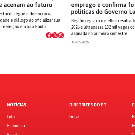
e acenam ao futuro
emprego e confirma fo
políticas do Governo L
estacou legado, democracia,
dade e diálogo ao oficializar sua
Região registra o melhor resultad
à reeleição em São Paulo
2026 e ultrapassa 132 mil vagas c
assinada no primeiro semestre
31/07/2026
NOTÍCIAS
DIRETRIZES DO PT
C
Lula
Geral
N
Economia
E
Brasil
C