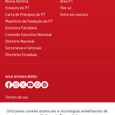
Nossa História
Área PT
Estatuto do PT
Filie-se
Carta de Princípios do PT
Entre em contato
Manifesto de Fundação do PT
Estrutura Partidária
Comissão Executiva Nacional
Diretório Nacional
Secretarias e Setoriais
Diretórios Estaduais
SIGA NOSSAS REDES
Termos de uso
Política de privacidade
© 2010 - 2026
Utilizamos cookies essenciais e tecnologias semelhantes de