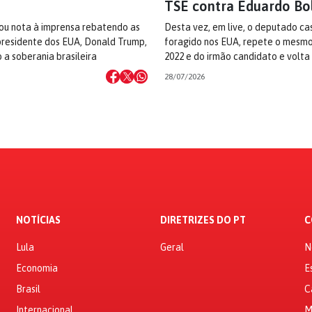
TSE contra Eduardo Bo
ou nota à imprensa rebatendo as
Desta vez, em live, o deputado ca
residente dos EUA, Donald Trump,
foragido nos EUA, repete o mesmo
 a soberania brasileira
2022 e do irmão candidato e volta
28/07/2026
NOTÍCIAS
DIRETRIZES DO PT
C
Lula
Geral
N
Economia
E
Brasil
C
Internacional
M