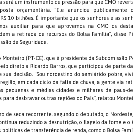
a será um instrumento de pressão para que CMO revert
oposta orçamentária. “Ele anunciou publicamente
 R$ 10 bilhões. É importante que os senhores e as sen
nos auxiliar para que aprovemos na CMO os dest
m a retirada de recursos do Bolsa Família”, disse P
ssão de Seguridade.
 Monteiro (PT-CE), que é presidente da Subcomissão 
elo direto a Ricardo Barros, que participou de parte da
e sua decisão. “Sou nordestino do semiárido pobre, vivi
região, em cada ciclo da falta de chuva, a gente via ret
as pequenas e médias cidades e milhares de paus-de
 para desbravar outras regiões do País”, relatou Montei
 de seca recorrente, segundo o deputado, o Nordeste
ontinua reduzindo a desnutrição, o flagelo da fome e o 
 políticas de transferência de renda, como o Bolsa Famíl