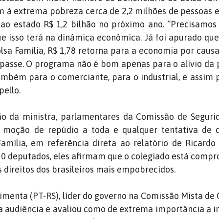
am à extrema pobreza cerca de 2,2 milhões de pessoas 
 ao estado R$ 1,2 bilhão no próximo ano. “Precisamos
 isso terá na dinâmica econômica. Já foi apurado que
olsa Família, R$ 1,78 retorna para a economia por caus
epasse. O programa não é bom apenas para o alívio da
ambém para o comerciante, para o industrial, e assim p
ello.
o da ministra, parlamentares da Comissão de Segurid
moção de repúdio a toda e qualquer tentativa de d
amília, em referência direta ao relatório de Ricardo
30 deputados, eles afirmam que o colegiado está comp
s direitos dos brasileiros mais empobrecidos.
imenta (PT-RS), líder do governo na Comissão Mista d
a audiência e avaliou como de extrema importância a in