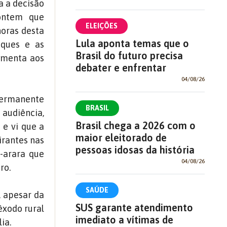
a a decisão
 ontem que
ELEIÇÕES
horas desta
Lula aponta temas que o
aques e as
Brasil do futuro precisa
imenta aos
debater e enfrentar
04/08/26
Permanente
BRASIL
 audiência,
Brasil chega a 2026 com o
 e vi que a
maior eleitorado de
irantes nas
pessoas idosas da história
-arara que
04/08/26
ro.
SAÚDE
, apesar da
SUS garante atendimento
êxodo rural
imediato a vítimas de
ia.