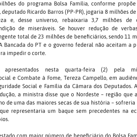
ilhões do programa Bolsa Família, conforme propõe 
deputado Ricardo Barros (PP-PR), jogaria 8 milhões de 
a e, desse universo, rebaixaria 3,7 milhões de 
ndição de miseráveis. Se houver redução de verbas
ente total de 23 milhões de beneficiários, sendo 11 
A Bancada do PT e o governo federal não aceitam a p
ra impedir o corte.
apresentados nesta quarta-feira (2) pela mi
cial e Combate à Fome, Tereza Campello, em audiênc
uridade Social e Família da Câmara dos Deputados. 
dução, a ministra disse que o Nordeste – região que
no de uma das maiores secas de sua história – sofreri
o que representaria um baque sem precedentes na e
ios.
estado com maior número de beneficiário do Bolsa Fam