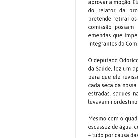
aprovar a moção. El
do relator da pr
pretende retirar os
comissão possam 
emendas que impede
integrantes da Comi
O deputado Odorico
da Saúde, fez um ap
para que ele reviss
cada seca da nossa 
estradas, saques n
levavam nordestinos
Mesmo com o quadro
escassez de água, c
– tudo por causa das