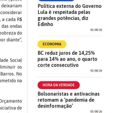
e deixariam
Política externa do Governo
Lula é respeitada pelas
 considerar
grandes potências, diz
, a cada R$
Edinho
a das ondas
05/08/26
 pobreza do
or diante”,
ECONOMIA
BC reduz juros de 14,25%
para 14% ao ano, o quarto
ade Social
corte consecutivo
iminuir os
05/08/26
 Barros. No
rometido na
HORA DA VERDADE
Bolsonaristas e antivacinas
retomam a ‘pandemia de
e Orçamento
desinformação’
iciativa de
05/08/26