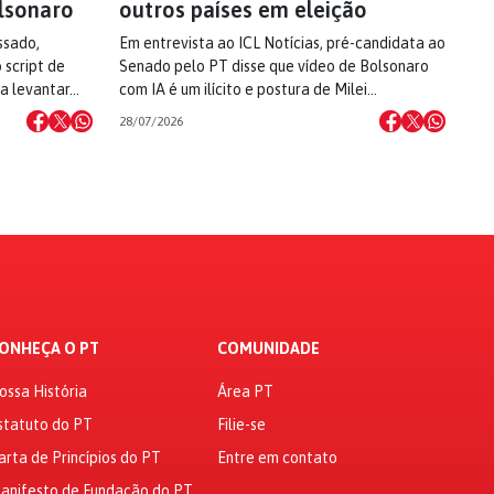
lsonaro
outros países em eleição
ssado,
Em entrevista ao ICL Notícias, pré-candidata ao
 script de
Senado pelo PT disse que vídeo de Bolsonaro
 a levantar…
com IA é um ilícito e postura de Milei…
28/07/2026
ONHEÇA O PT
COMUNIDADE
ossa História
Área PT
statuto do PT
Filie-se
arta de Princípios do PT
Entre em contato
anifesto de Fundação do PT