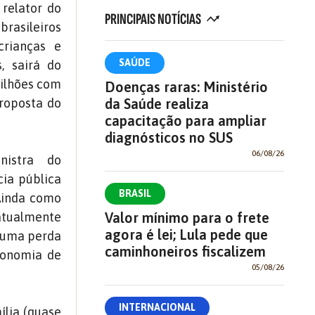
relator do
PRINCIPAIS NOTÍCIAS
brasileiros
crianças e
SAÚDE
, sairá do
milhões com
Doenças raras: Ministério
roposta do
da Saúde realiza
capacitação para ampliar
diagnósticos no SUS
06/08/26
nistra do
ia pública
BRASIL
Ainda como
 atualmente
Valor mínimo para o frete
agora é lei; Lula pede que
a uma perda
caminhoneiros fiscalizem
conomia de
05/08/26
INTERNACIONAL
ília (quase