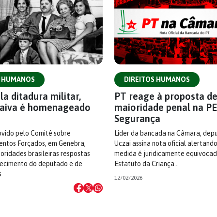
S HUMANOS
DIREITOS HUMANOS
a ditadura militar,
PT reage à proposta de
aiva é homenageado
maioridade penal na P
Segurança
vido pelo Comitê sobre
Líder da bancada na Câmara, dep
ntos Forçados, em Genebra,
Uczai assina nota oficial alertand
toridades brasileiras respostas
medida é juridicamente equivocada
ecimento do deputado e de
Estatuto da Criança…
s
12/02/2026