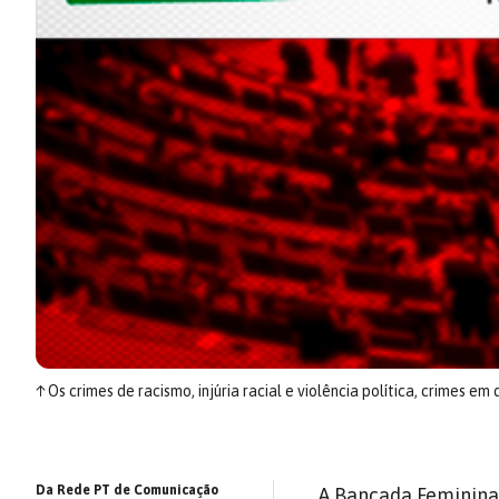
↑
Os crimes de racismo, injúria racial e violência política, crimes e
Da Rede PT de Comunicação
A Bancada Feminina