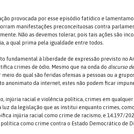
ação provocada por esse episódio fatídico e lamentam
corram manifestações preconceituosas contra parlame
mente. Não as devemos tolerar, pois tais ações são inc
 a qual prima pela igualdade entre todos.
ito fundamental à liberdade de expressão previsto no Art
stifica crimes de ódio. Mesmo que na onda do
discurso d
r meio do qual são feridas ofensas a pessoas ou a grupo
o anonimato da internet, estes não podem ficar impune
, injúria racial e violência política, crimes em qualque
 luz da legislação que as institui enquanto crimes, como
ifica injúria racial como crime de racismo, e 14.197/20
a política como crime contra o Estado Democrático de Di