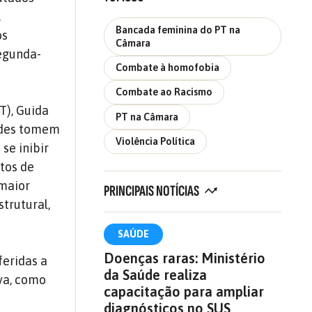
,
Bancada feminina do PT na
os
Câmara
segunda-
Combate à homofobia
Combate ao Racismo
T), Guida
PT na Câmara
ades tomem
Violência Política
se inibir
tos de
 maior
PRINCIPAIS NOTÍCIAS
trutural,
SAÚDE
Doenças raras: Ministério
eridas a
da Saúde realiza
iva, como
capacitação para ampliar
diagnósticos no SUS