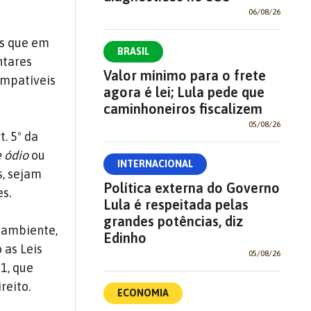
06/08/26
os que em
BRASIL
ntares
Valor mínimo para o frete
ompatíveis
agora é lei; Lula pede que
caminhoneiros fiscalizem
05/08/26
. 5º da
e ódio
ou
INTERNACIONAL
s, sejam
Política externa do Governo
s.
Lula é respeitada pelas
grandes potências, diz
r ambiente,
Edinho
 as Leis
05/08/26
21, que
reito.
ECONOMIA