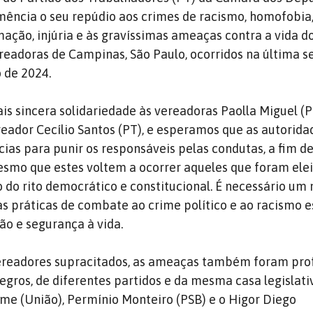
ência o seu repúdio aos crimes de racismo, homofobia
mação, injúria e às gravíssimas ameaças contra a vida d
readoras de Campinas, São Paulo, ocorridos na última 
o de 2024.
s sincera solidariedade às vereadoras Paolla Miguel (P
reador Cecílio Santos (PT),
e esperamos que as autorid
ias para punir os responsáveis ​​pelas condutas, a fim de 
esmo que estes voltem a ocorrer aqueles que foram elei
o do rito democrático e constitucional. É necessário um
 práticas de combate ao crime político e ao racismo es
ão e segurança à vida.
ereadores supracitados, as ameaças também foram prof
egros, de diferentes partidos e da mesma casa legislat
ime (União), Permínio Monteiro (PSB) e o Higor Diego