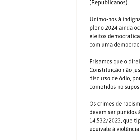
(Republicanos).
Unimo-nos à indign
pleno 2024 ainda o
eleitos democratica
com uma democracia,
Frisamos que o dire
Constituição não ju
discurso de ódio, po
cometidos no supost
Os crimes de racismo
devem ser punidos à
14.532/2023, que tip
equivale à violênci