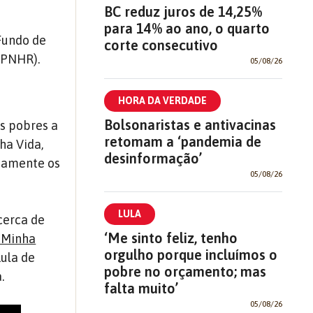
BC reduz juros de 14,25%
para 14% ao ano, o quarto
Fundo de
corte consecutivo
(PNHR).
05/08/26
HORA DA VERDADE
Bolsonaristas e antivacinas
s pobres a
retomam a ‘pandemia de
ha Vida,
desinformação’
stamente os
05/08/26
LULA
cerca de
‘Me sinto feliz, tenho
 Minha
orgulho porque incluímos o
Lula de
pobre no orçamento; mas
.
falta muito’
05/08/26