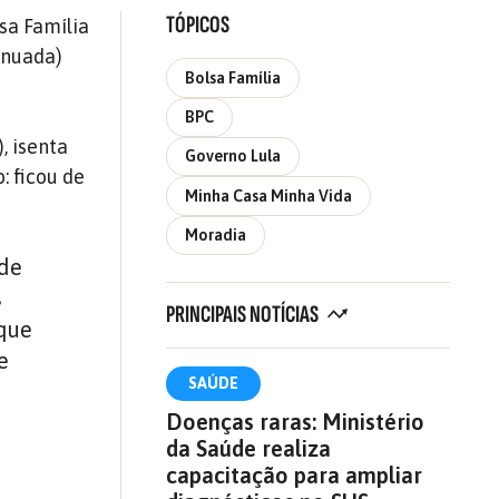
TÓPICOS
lsa Família
inuada)
Bolsa Família
BPC
), isenta
Governo Lula
: ficou de
Minha Casa Minha Vida
Moradia
 de
s
PRINCIPAIS NOTÍCIAS
que
e
SAÚDE
Doenças raras: Ministério
da Saúde realiza
capacitação para ampliar