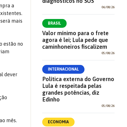
diagnósticos no SUS
mpra a
06/08/26
xistentes.
 será mais
BRASIL
Valor mínimo para o frete
agora é lei; Lula pede que
o estão no
caminhoneiros fiscalizem
viam
05/08/26
INTERNACIONAL
al dever
Política externa do Governo
Lula é respeitada pelas
grandes potências, diz
ação
Edinho
05/08/26
 ao mês.
ECONOMIA