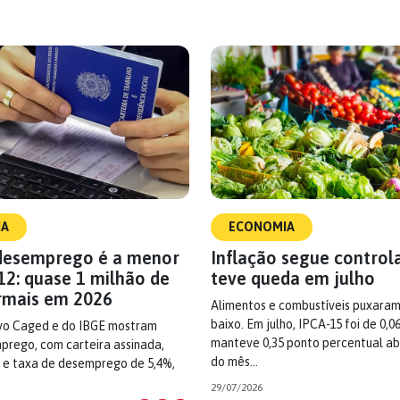
IA
ECONOMIA
desemprego é a menor
Inflação segue control
12: quase 1 milhão de
teve queda em julho
rmais em 2026
Alimentos e combustíveis puxaram
baixo. Em julho, IPCA-15 foi de 0,0
vo Caged e do IBGE mostram
manteve 0,35 ponto percentual ab
prego, com carteira assinada,
do mês…
a e taxa de desemprego de 5,4%,
29/07/2026