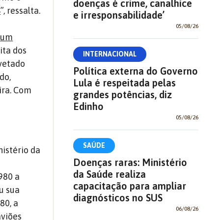
doenças é crime, canalhice
S
”, ressalta.
e irresponsabilidade’
05/08/26
z um
bita dos
INTERNACIONAL
vetado
Política externa do Governo
do,
Lula é respeitada pelas
ira. Com
grandes potências, diz
Edinho
05/08/26
SAÚDE
istério da
Doenças raras: Ministério
da Saúde realiza
980 a
capacitação para ampliar
u sua
diagnósticos no SUS
80, a
06/08/26
aviões