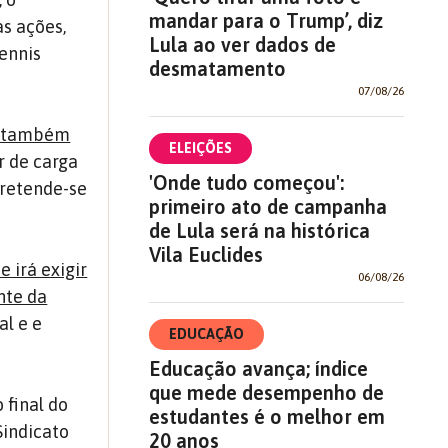
mandar para o Trump’, diz
as ações,
Lula ao ver dados de
ennis
desmatamento
07/08/26
a também
ELEIÇÕES
ar de carga
'Onde tudo começou':
pretende-se
primeiro ato de campanha
de Lula será na histórica
Vila Euclides
 irá exigir
06/08/26
nte da
al e e
EDUCAÇÃO
Educação avança; índice
que mede desempenho de
 final do
estudantes é o melhor em
Sindicato
20 anos