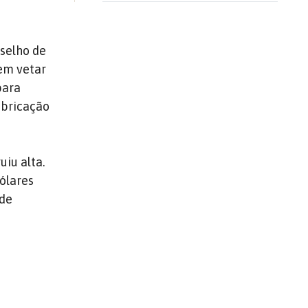
selho de
em vetar
para
abricação
iu alta.
dólares
 de