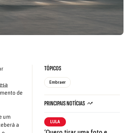
TÓPICOS
or
Embraer
resa
gmento de
PRINCIPAIS NOTÍCIAS
de um
LULA
ceberá a
‘Quero tirar uma foto e
, o