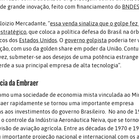
, de grande inovação, feito com financiamento do
BNDE
loizio Mercadante, “
essa venda sinaliza que o golpe fe
stratégico
, que coloca a política defesa do Brasil na ór
icos dos
Estados Unidos
. O
governo golpista
poderia ter 
ção, com uso da golden share em poder da União. Contu
vez, submeter-se aos desejos de uma potência estrange
perde a sua principal empresa de alta tecnologia”.
cia da Embraer
mo uma sociedade de economia mista vinculada ao Min
raer rapidamente se tornou uma importante empresa
as aos investimentos do governo Brasileiro. No ano de 1
o controle da Indústria Aeronáutica Neiva, que se torno
ivisão de aviação agrícola. Entre as décadas de 1970 e 19
importante projeção nacional e internacional com os 