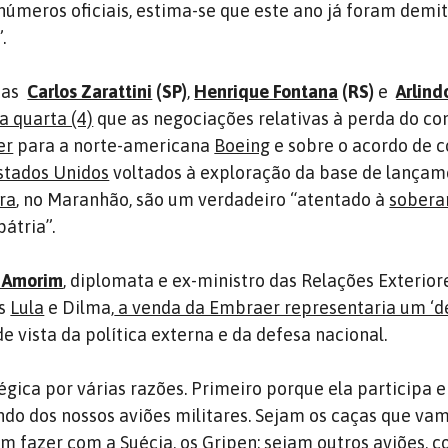
números oficiais, estima-se que este ano já foram demit
.
tas
Carlos Zarattini
(SP)
,
Henrique Fontana
(RS)
e
Arlind
a quarta (4)
que as negociações relativas à perda do co
er
para a norte-americana
Boeing
e sobre o acordo de 
stados Unidos
voltados à exploração da base de lançam
ra
, no Maranhão, são um verdadeiro “atentado à
sobera
átria”.
 Amorim
, diplomata e ex-ministro das Relações Exterior
os
Lula
e Dilma,
a venda da Embraer representaria um ‘d
de vista da política externa e da defesa nacional.
égica por várias razões. Primeiro porque ela participa e
ndo dos nossos aviões militares. Sejam os caças que va
m fazer com a Suécia, os Gripen; sejam outros aviões, 