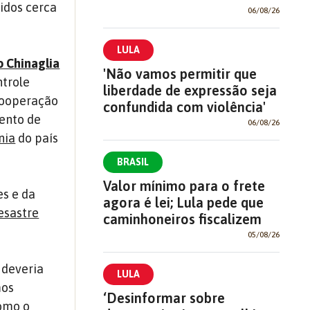
idos cerca
06/08/26
LULA
o Chinaglia
'Não vamos permitir que
ntrole
liberdade de expressão seja
cooperação
confundida com violência'
ento de
06/08/26
nia
do país
BRASIL
Valor mínimo para o frete
es e da
agora é lei; Lula pede que
esastre
caminhoneiros fiscalizem
05/08/26
 deveria
LULA
mos
‘Desinformar sobre
como o