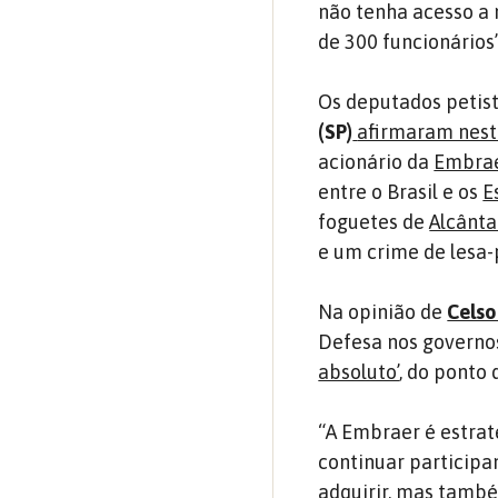
não tenha acesso a 
de 300 funcionários”
Os deputados petis
(SP)
afirmaram nest
acionário da
Embra
entre o Brasil e os
E
foguetes de
Alcânta
e um crime de lesa-p
Na opinião de
Celso
Defesa nos govern
absoluto’
, do ponto 
“A Embraer é estrat
continuar participa
adquirir, mas també