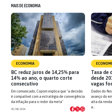
MAIS DE ECONOMIA
ECONOMIA
ECONOM
BC reduz juros de 14,25% para
Taxa de 
14% ao ano, o quarto corte
desde 20
consecutivo
vagas fo
Em comunicado, Copom explica que "a decisão
Dados do No
é compatível com a estratégia de convergência
avanço do em
da inflação para o redor da meta"
alta da rend
a…
05/08/2026