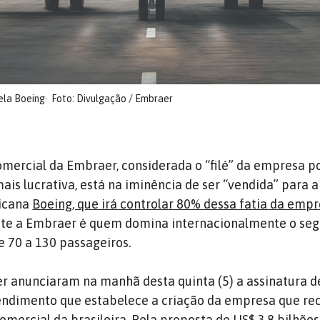
ela Boeing
Foto: Divulgação / Embraer
omercial da Embraer, considerada o “filé” da empresa p
mais lucrativa, está na iminência de ser “vendida” para a
ricana
Boeing, que irá controlar 80% dessa fatia da emp
te a Embraer é quem domina internacionalmente o se
e 70 a 130 passageiros.
r anunciaram na manhã desta quinta (5) a assinatura 
dimento que estabelece a criação da empresa que re
omercial da brasileira. Pela proposta de US$ 3,8 bilhões