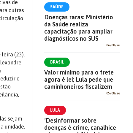
tivas de
SAÚDE
para outras
Doenças raras: Ministério
circulação
da Saúde realiza
capacitação para ampliar
diagnósticos no SUS
06/08/26
feira (23).
Alexandre
BRASIL
a
Valor mínimo para o frete
eduzir o
agora é lei; Lula pede que
caminhoneiros fiscalizem
estão
05/08/26
ilândia,
LULA
idas sejam
‘Desinformar sobre
 a unidade.
doenças é crime, canalhice