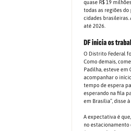
quase R$ 19 milhões
todas as regiões do
cidades brasileiras
até 2026.
DF inicia os trab
O Distrito Federal f
Como demais, começ
Padilha, esteve em C
acompanhar o início
tempo de espera p
esperando na fila p
em Brasília”, disse à
A expectativa é que
no estacionamento d