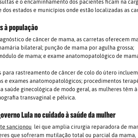
sultas e o encaminhamento dos pacientes ficam na car
e dos estados e municípios onde estão localizadas as car
s à população
iagnóstico de câncer de mama, as carretas oferecem m
mamária bilateral; punção de mama por agulha grossa;
 nódulo de mama; e exame anatomopatológico de mama
 para rastreamento de câncer de colo do útero inclue
ias e exames anatomopatológicos; procedimentos terapê
a a saúde ginecológica de modo geral, as mulheres têm à
nografia transvaginal e pélvica.
overno Lula no cuidado à saúde da mulher
te sancionou
lei que amplia cirurgia reparadora de m
eres que sofreram mutilação total ou parcial da mama,