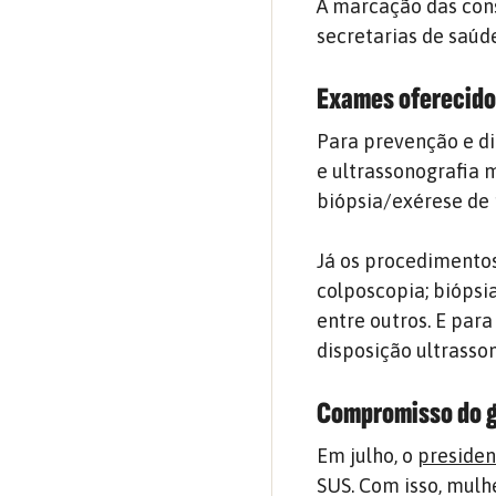
A marcação das con
secretarias de saúd
Exames oferecido
Para prevenção e d
e ultrassonografia 
biópsia/exérese de
Já os procedimentos
colposcopia; bióps
entre outros. E par
disposição ultrasso
Compromisso do g
Em julho, o
presiden
SUS. Com isso, mulh