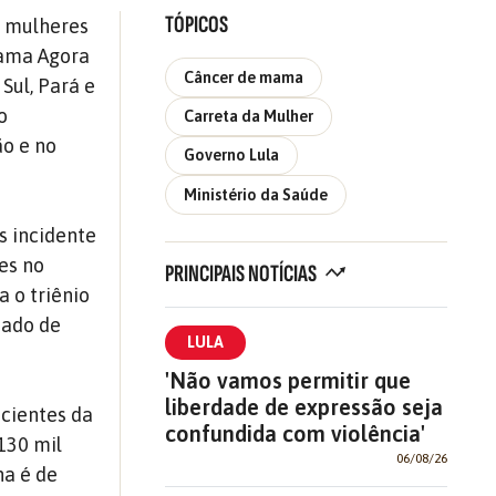
TÓPICOS
s mulheres
ama Agora
Câncer de mama
Sul, Pará e
o
Carreta da Mulher
ão e no
Governo Lula
Ministério da Saúde
s incidente
es no
PRINCIPAIS NOTÍCIAS
 o triênio
mado de
LULA
'Não vamos permitir que
liberdade de expressão seja
acientes da
confundida com violência'
130 mil
06/08/26
ha é de