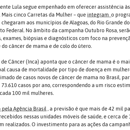
dente Lula segue empenhado em oferecer assistência à
 Mais cinco Carretas da Mulher – que
integram
o progr
–
chegaram aos municípios de Alagoas, do Rio Grande do 
rito Federal. No âmbito da campanha Outubro Rosa, serã
s, exames, biópsias e diagnósticos com foco na prevenç
 do câncer de mama e de colo do útero.
l de Câncer (Inca) aponta que o câncer de mama é o mai
pal causa de mortalidade por tipo de doença em mulher
timado de casos novos de câncer de mama no Brasil, para
e 73.610 casos por ano, correspondendo a um risco esti
 cada 100 mil mulheres.
pela Agência Brasil
,
a previsão é que mais de 42 mil p
recebidos nessas unidades móveis de saúde, e cerca de 
m realizados. O investimento para as ações da campan