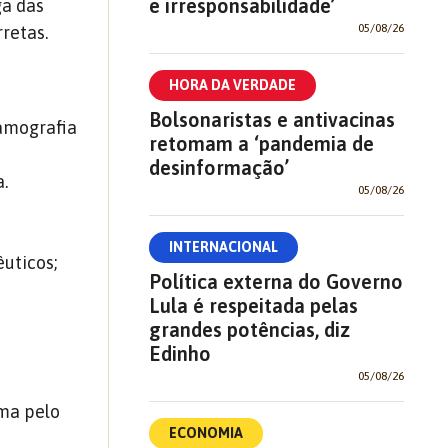
e irresponsabilidade’
ga das
05/08/26
retas.
HORA DA VERDADE
Bolsonaristas e antivacinas
amografia
retomam a ‘pandemia de
desinformação’
.
05/08/26
m
INTERNACIONAL
uticos;
Política externa do Governo
Lula é respeitada pelas
grandes potências, diz
Edinho
05/08/26
ama pelo
ECONOMIA