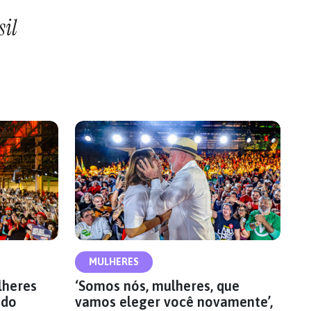
sil
MULHERES
lheres
‘Somos nós, mulheres, que
 do
vamos eleger você novamente’,