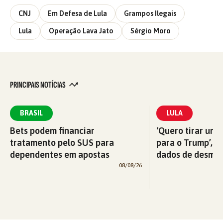
CNJ
Em Defesa de Lula
Grampos Ilegais
Lula
Operação Lava Jato
Sérgio Moro
PRINCIPAIS NOTÍCIAS
BRASIL
LULA
Bets podem financiar
‘Quero tirar uma
tratamento pelo SUS para
para o Trump’, di
dependentes em apostas
dados de desma
08/08/26