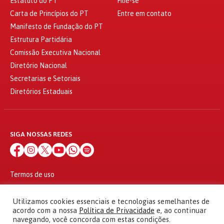
Estatuto do PT
Filie-se
Carta de Princípios do PT
Entre em contato
Manifesto de Fundação do PT
Estrutura Partidária
Comissão Executiva Nacional
Diretório Nacional
Secretarias e Setoriais
Diretórios Estaduais
SIGA NOSSAS REDES
Termos de uso
Política de privacidade
© 2010 - 2026
Utilizamos cookies essenciais e tecnologias semelhantes de
Partido dos Trabalhadores Todos os direitos reservados
acordo com a nossa
Política de Privacidade
e, ao continuar
navegando, você concorda com estas condições.