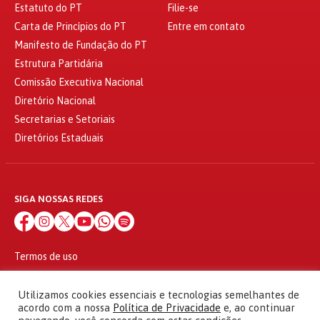
Estatuto do PT
Filie-se
Carta de Princípios do PT
Entre em contato
Manifesto de Fundação do PT
Estrutura Partidária
Comissão Executiva Nacional
Diretório Nacional
Secretarias e Setoriais
Diretórios Estaduais
SIGA NOSSAS REDES
Termos de uso
Política de privacidade
© 2010 - 2026
Utilizamos cookies essenciais e tecnologias semelhantes de
Partido dos Trabalhadores Todos os direitos reservados
acordo com a nossa
Política de Privacidade
e, ao continuar