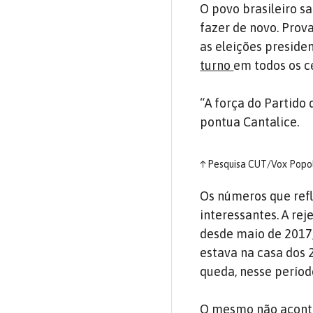
O povo brasileiro sa
fazer de novo. Prov
as eleições preside
turno
em todos os c
“A força do Partido 
pontua Cantalice.
↑
Pesquisa CUT/Vox Popol
Os números que ref
interessantes. A re
desde maio de 2017
estava na casa dos 
queda, nesse período
O mesmo não acontec