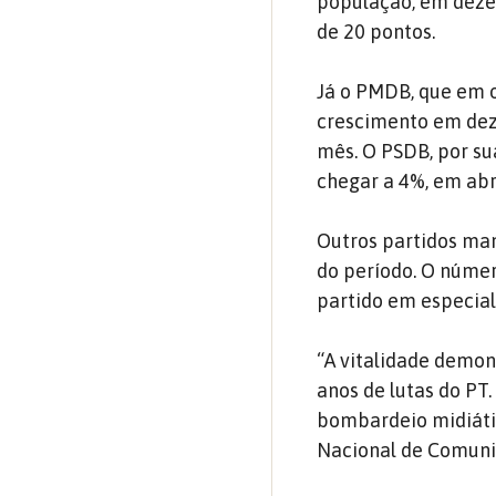
população, em dezem
de 20 pontos.
Já o PMDB, que em o
crescimento em dez
mês. O PSDB, por su
chegar a 4%, em abri
Outros partidos man
do período. O númer
partido em especial
“A vitalidade demon
anos de lutas do PT
bombardeio midiátic
Nacional de Comun