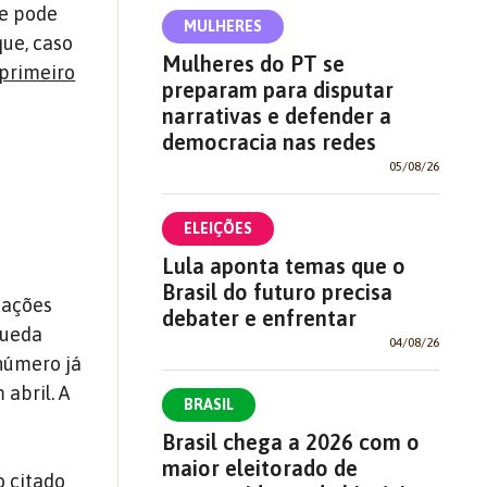
ue pode
MULHERES
ue, caso
Mulheres do PT se
 primeiro
preparam para disputar
narrativas e defender a
democracia nas redes
05/08/26
ELEIÇÕES
Lula aponta temas que o
Brasil do futuro precisa
mações
debater e enfrentar
queda
04/08/26
número já
abril. A
BRASIL
Brasil chega a 2026 com o
maior eleitorado de
o citado