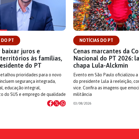
 DO PT
NOTÍCIAS DO PT
 baixar juros e
Cenas marcantes da C
territórios às famílias,
Nacional do PT 2026: l
residente do PT
chapa Lula-Alckmin
detalhou prioridades para o novo
Evento em São Paulo oficializou a
incluem segurança integrada,
do presidente Lula à reeleição, c
cal, educação integral,
vice. Confira as imagens que emo
to do SUS e emprego de qualidade
militância
03/08/2026