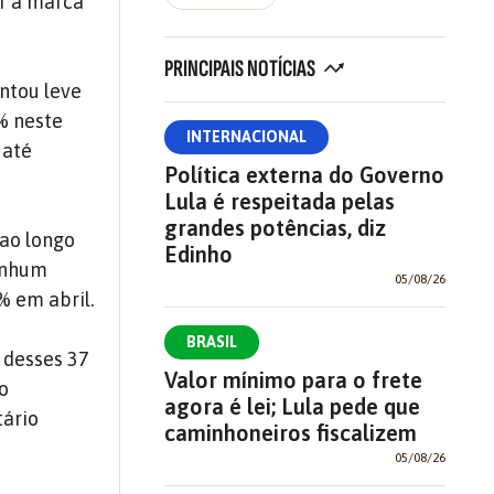
ir a marca
PRINCIPAIS NOTÍCIAS
ntou leve
% neste
INTERNACIONAL
 até
Política externa do Governo
Lula é respeitada pelas
grandes potências, diz
 ao longo
Edinho
nenhum
05/08/26
% em abril.
BRASIL
 desses 37
Valor mínimo para o frete
so
agora é lei; Lula pede que
tário
caminhoneiros fiscalizem
05/08/26