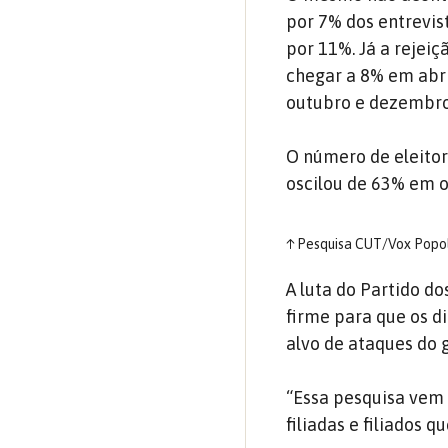
por 7% dos entrevi
por 11%. Já a reje
chegar a 8% em abri
outubro e dezembro
O número de eleitor
oscilou de 63% em 
↑
Pesquisa CUT/Vox Popol
A luta do Partido do
firme para que os d
alvo de ataques do 
“Essa pesquisa vem 
filiadas e filiados q