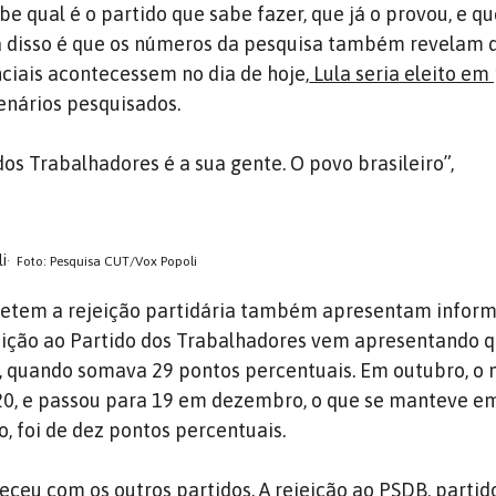
be qual é o partido que sabe fazer, que já o provou, e q
a disso é que os números da pesquisa também revelam q
nciais acontecessem no dia de hoje,
Lula seria eleito em
enários pesquisados.
dos Trabalhadores é a sua gente. O povo brasileiro”,
i
Foto: Pesquisa CUT/Vox Popoli
letem a rejeição partidária também apresentam infor
jeição ao Partido dos Trabalhadores vem apresentando 
, quando somava 29 pontos percentuais. Em outubro, o 
20, e passou para 19 em dezembro, o que se manteve em 
, foi de dez pontos percentuais.
eu com os outros partidos. A rejeição ao PSDB, partid