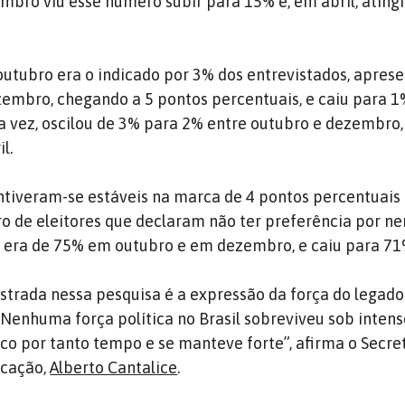
bro viu esse número subir para 15% e, em abril, ating
utubro era o indicado por 3% dos entrevistados, aprese
embro, chegando a 5 pontos percentuais, e caiu para 1
a vez, oscilou de 3% para 2% entre outubro e dezembro,
l.
tiveram-se estáveis na marca de 4 pontos percentuais
o de eleitores que declaram não ter preferência por 
 era de 75% em outubro e em dezembro, e caiu para 71
strada nessa pesquisa é a expressão da força do legado
. Nenhuma força política no Brasil sobreviveu sob inten
o por tanto tempo e se manteve forte”, afirma o Secre
icação,
Alberto Cantalice
.