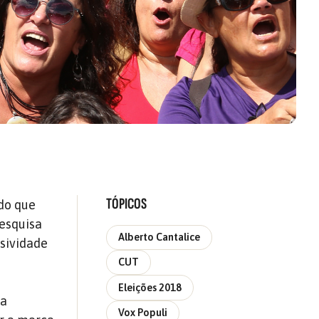
TÓPICOS
ido que
pesquisa
Alberto Cantalice
usividade
CUT
Eleições 2018
da
Vox Populi