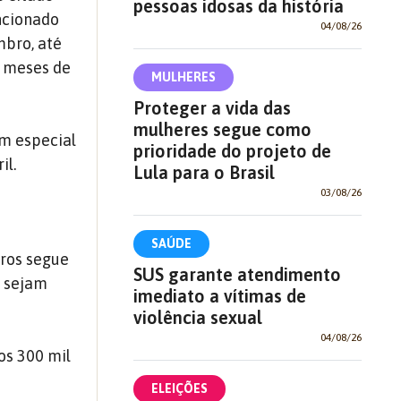
pessoas idosas da história
ncionado
04/08/26
mbro, até
s meses de
MULHERES
Proteger a vida das
mulheres segue como
em especial
prioridade do projeto de
il.
Lula para o Brasil
03/08/26
SAÚDE
iros segue
SUS garante atendimento
o sejam
imediato a vítimas de
violência sexual
04/08/26
os 300 mil
ELEIÇÕES