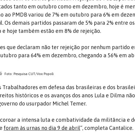
stados tanto em outubro como em dezembro, hoje é me
ição ao PMDB variou de 7% em outubro para 6% em deze
l. Os demais partidos passaram de 5% para 2% entre o
 e hoje também estão em 8% de rejeição.
es que declaram não ter rejeição por nenhum partido 
outubro para 64% em dezembro, chegando a 56% em abr
i
Foto: Pesquisa CUT/Vox Popoli
s Trabalhadores em defesa das brasileiras e dos brasile
ireitos históricos e os avanços dos anos Lula e Dilma nã
governo do usurpador Michel Temer.
coroar a intensa luta e combatividade da militância e d
ue
foram às urnas no dia 9 de abril
“, completa Cantalice.