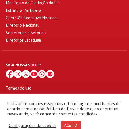
Manifesto de Fundação do PT
Estrutura Partidária
Comissão Executiva Nacional
Diretório Nacional
Secretarias e Setoriais
Diretórios Estaduais
SIGA NOSSAS REDES
Termos de uso
Política de privacidade
© 2010 - 2026
Utilizamos cookies essenciais e tecnologias semelhantes de
Partido dos Trabalhadores Todos os direitos reservados
acordo com a nossa
Política de Privacidade
e, ao continuar
navegando, você concorda com estas condições.
Configurações de cookies
ACEITO