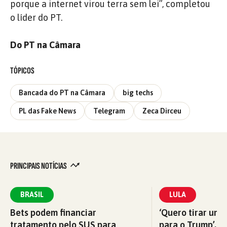
porque a internet virou terra sem lei”, completou
o líder do PT.
Do PT na Câmara
TÓPICOS
Bancada do PT na Câmara
big techs
PL das Fake News
Telegram
Zeca Dirceu
PRINCIPAIS NOTÍCIAS
BRASIL
LULA
Bets podem financiar
‘Quero tirar uma
tratamento pelo SUS para
para o Trump’, di