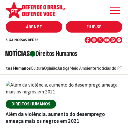
ÁREA PT
FILIE-SE
SIGA NOSSAS REDES
NOTÍCIAS
Direitos Humanos
ireitos Humanos
Cultura
Opinião
Justiça
Meio Ambiente
Notícias do PT
DIREITOS HUMANOS
Além da violência, aumento do desemprego
ameaça mais os negros em 2021