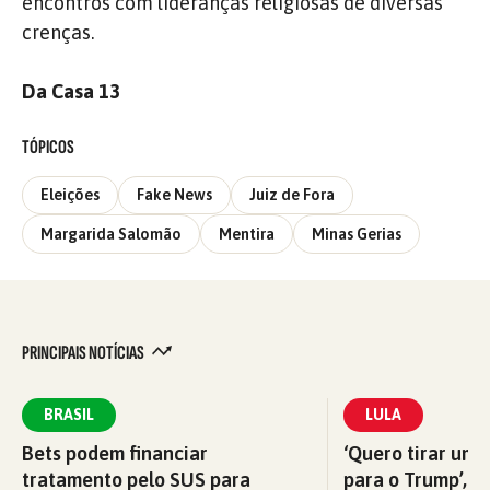
encontros com lideranças religiosas de diversas
crenças.
Da Casa 13
TÓPICOS
Eleições
Fake News
Juiz de Fora
Margarida Salomão
Mentira
Minas Gerias
PRINCIPAIS NOTÍCIAS
BRASIL
LULA
Bets podem financiar
‘Quero tirar uma
tratamento pelo SUS para
para o Trump’, di