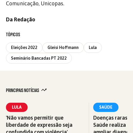
Comunicação, Unicopas.
Da Redação
TÓPICOS
Eleições 2022
Gleisi Hoffmann
Lula
Seminário Bancadas PT 2022
PRINCIPAIS NOTÍCIAS
LULA
SAÚDE
'Não vamos permitir que
Doenças raras: M
liberdade de expressão seja
Saúde realiza c
confundida com violência'
ampliar diagnós