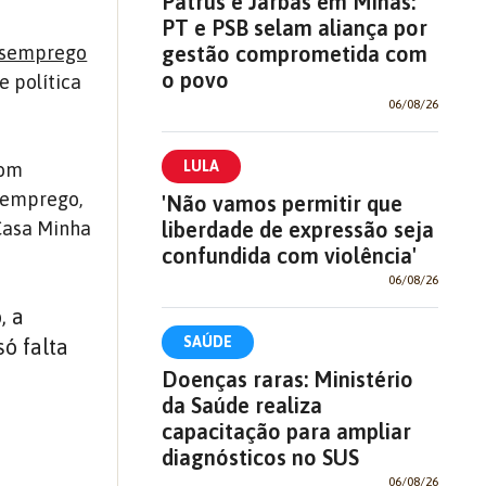
Patrus e Jarbas em Minas:
PT e PSB selam aliança por
gestão comprometida com
esemprego
o povo
e política
06/08/26
LULA
com
o emprego,
'Não vamos permitir que
liberdade de expressão seja
Casa Minha
confundida com violência'
06/08/26
, a
SAÚDE
ó falta
Doenças raras: Ministério
da Saúde realiza
capacitação para ampliar
diagnósticos no SUS
06/08/26