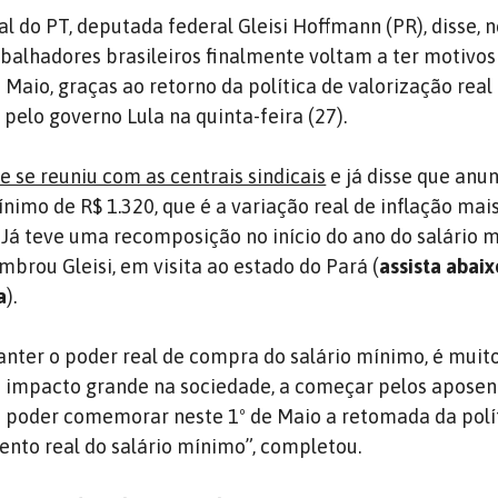
l do PT, deputada federal Gleisi Hoffmann (PR), disse, n
rabalhadores brasileiros finalmente voltam a ter motivo
Maio, graças ao retorno da política de valorização real 
pelo governo Lula na quinta-feira (27).
e se reuniu com as centrais sindicais
e já disse que anun
ínimo de R$ 1.320, que é a variação real de inflação mai
 Já teve uma recomposição no início do ano do salário m
embrou Gleisi, em visita ao estado do Pará (
assista abaix
a
).
anter o poder real de compra do salário mínimo, é muit
 impacto grande na sociedade, a começar pelos aposen
s poder comemorar neste 1º de Maio a retomada da polí
ento real do salário mínimo”, completou.