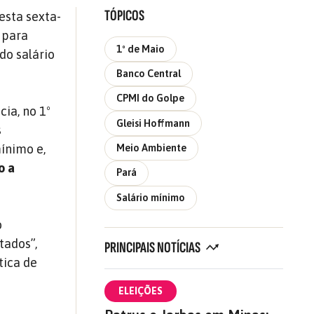
TÓPICOS
esta sexta-
s para
1º de Maio
do salário
Banco Central
CPMI do Golpe
cia, no 1º
Gleisi Hoffmann
s
ínimo e,
Meio Ambiente
o a
Pará
Salário mínimo
o
tados”,
PRINCIPAIS NOTÍCIAS
tica de
ELEIÇÕES