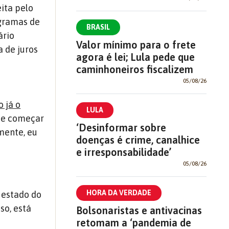
ita pelo
ogramas de
BRASIL
ário
Valor mínimo para o frete
a de juros
agora é lei; Lula pede que
caminhoneiros fiscalizem
05/08/26
 já o
LULA
ue começar
‘Desinformar sobre
mente, eu
doenças é crime, canalhice
e irresponsabilidade’
05/08/26
HORA DA VERDADE
 estado do
so, está
Bolsonaristas e antivacinas
retomam a ‘pandemia de