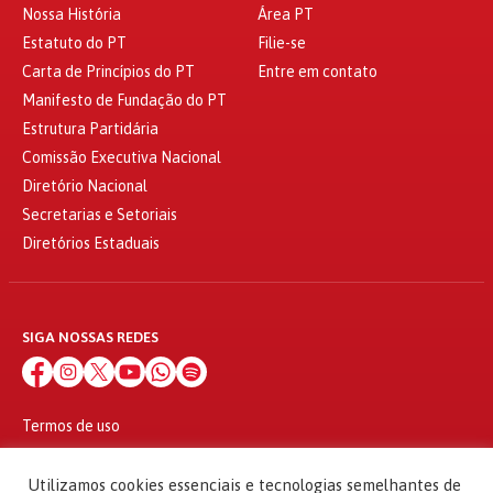
Nossa História
Área PT
Estatuto do PT
Filie-se
Carta de Princípios do PT
Entre em contato
Manifesto de Fundação do PT
Estrutura Partidária
Comissão Executiva Nacional
Diretório Nacional
Secretarias e Setoriais
Diretórios Estaduais
SIGA NOSSAS REDES
Termos de uso
Política de privacidade
© 2010 - 2026
Utilizamos cookies essenciais e tecnologias semelhantes de