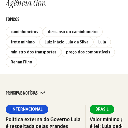
Agência Gov.
TÓPICOS
caminhoneiros
descanso do caminhoneiro
frete mínimo
Luiz Inácio Lula da Silva
Lula
ministro dos transportes
preço dos combustíveis
Renan Filho
PRINCIPAIS NOTÍCIAS
INTERNACIONAL
BRASIL
Política externa do Governo Lula
Valor mínimo par
é respeitada pelas grandes
é lei; Lula pede 