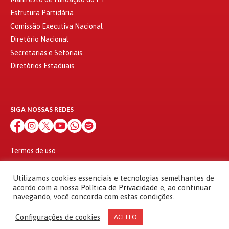
Estrutura Partidária
Comissão Executiva Nacional
Diretório Nacional
Secretarias e Setoriais
Diretórios Estaduais
SIGA NOSSAS REDES
Termos de uso
Política de privacidade
© 2010 - 2026
Utilizamos cookies essenciais e tecnologias semelhantes de
Partido dos Trabalhadores Todos os direitos reservados
acordo com a nossa
Política de Privacidade
e, ao continuar
navegando, você concorda com estas condições.
Configurações de cookies
ACEITO