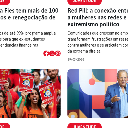
DE
JUVENTUDE
a Fies tem mais de 100
Red Pill: a conexão ent
dos e renegociação de
a mulheres nas redes e
extremismo político
s de até 99%, programa amplia
Comunidades que crescem no ambi
s para que ex-estudantes
transformam frustrações em ress
endências financeiras
contra mulheres e se articulam co
da extrema direita
29/03/2026
DE
JUVENTUDE