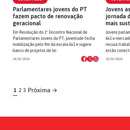
Parlamentares jovens do PT
Jovens a
fazem pacto de renovação
jornada d
geracional
mais sus
Em Resolução do 1º Encontro Nacional de
Jovens parla
Parlamentares Jovens do PT, juventude fecha
6x1 e mercad
mobilização pelo fim da escala 6x1 e sugere
recusa trabal
banco de projetos de lei
estão conect
24/03/2026
20/03/2026
Próxima →
1
2
3