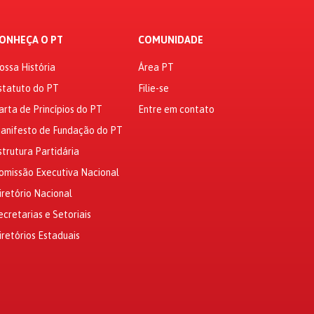
ONHEÇA O PT
COMUNIDADE
ossa História
Área PT
statuto do PT
Filie-se
arta de Princípios do PT
Entre em contato
anifesto de Fundação do PT
strutura Partidária
omissão Executiva Nacional
iretório Nacional
ecretarias e Setoriais
iretórios Estaduais