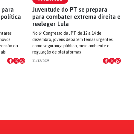
 para
Juventude do PT se prepara
política
para combater extrema direita e
reeleger Lula
ntares,
No 6º Congresso da JPT, de 12 a 14 de
 novos
dezembro, jovens debatem temas urgentes,
eensão da
como segurança pública, meio ambiente e
aís
regulação de plataformas
11/12/2025