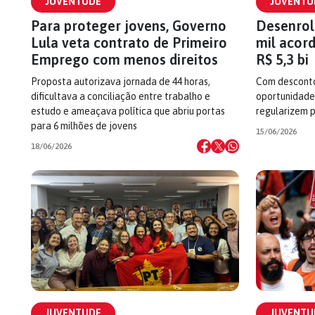
JUVENTUDE
JUVENTU
Para proteger jovens, Governo
Desenrol
Lula veta contrato de Primeiro
mil acor
Emprego com menos direitos
R$ 5,3 bi
Proposta autorizava jornada de 44 horas,
Com desconto
dificultava a conciliação entre trabalho e
oportunidade
estudo e ameaçava política que abriu portas
regularizem p
para 6 milhões de jovens
15/06/2026
18/06/2026
JUVENTUDE
JUVENTU