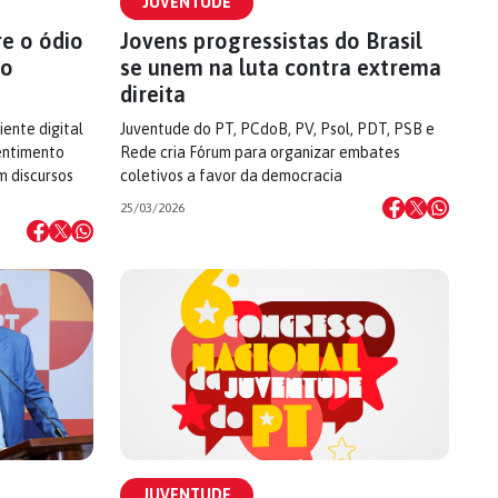
JUVENTUDE
re o ódio
Jovens progressistas do Brasil
 o
se unem na luta contra extrema
direita
ente digital
Juventude do PT, PCdoB, PV, Psol, PDT, PSB e
entimento
Rede cria Fórum para organizar embates
m discursos
coletivos a favor da democracia
25/03/2026
JUVENTUDE