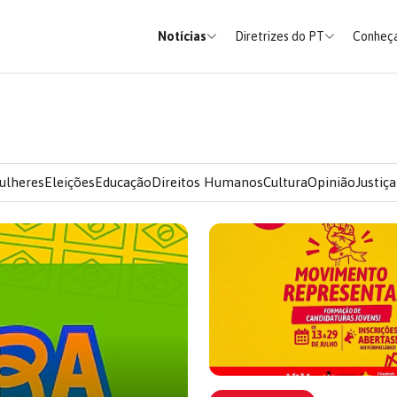
Notícias
Diretrizes do PT
Conheça
ulheres
Eleições
Educação
Direitos Humanos
Cultura
Opinião
Justiça