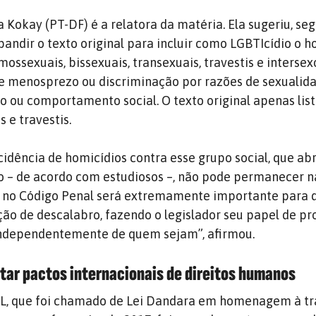
 Kokay (PT-DF) é a relatora da matéria. Ela sugeriu, se
andir o texto original para incluir como LGBTIcídio o h
ssexuais, bissexuais, transexuais, travestis e intersexo
ve menosprezo ou discriminação por razões de sexualida
o ou comportamento social. O texto original apenas lis
 e travestis.
cidência de homicídios contra esse grupo social, que a
o – de acordo com estudiosos –, não pode permanecer n
a no Código Penal será extremamente importante para 
ação de descalabro, fazendo o legislador seu papel de pr
 independentemente de quem sejam”, afirmou.
itar pactos internacionais de direitos humanos
 PL, que foi chamado de Lei Dandara em homenagem à tr