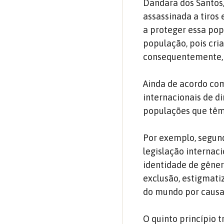
Dandara dos Santos,
assassinada a tiros
a proteger essa pop
população, pois cri
consequentemente, o
Ainda de acordo com 
internacionais de d
populações que têm
Por exemplo, segund
legislação internac
identidade de gêner
exclusão, estigmati
do mundo por causa 
O quinto princípio t