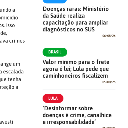
Doenças raras: Ministério
gundo a
da Saúde realiza
omicídio
capacitação para ampliar
s. Isso
diagnósticos no SUS
de,
06/08/26
tava crimes
BRASIL
Valor mínimo para o frete
brange um
agora é lei; Lula pede que
a escalada
caminhoneiros fiscalizem
que tenha
05/08/26
oteção a
LULA
‘Desinformar sobre
doenças é crime, canalhice
e irresponsabilidade’
avesti