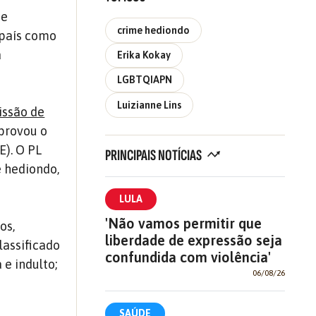
de
crime hediondo
 país como
a
Erika Kokay
LGBTQIAPN
Luizianne Lins
ssão de
provou o
E). O PL
PRINCIPAIS NOTÍCIAS
e hediondo,
LULA
'Não vamos permitir que
os,
liberdade de expressão seja
lassificado
confundida com violência'
 e indulto;
06/08/26
SAÚDE