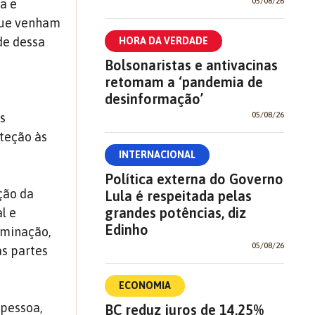
05/08/26
a e
 que venham
de dessa
HORA DA VERDADE
Bolsonaristas e antivacinas
retomam a ‘pandemia de
desinformação’
05/08/26
os
oteção às
INTERNACIONAL
Política externa do Governo
ção da
Lula é respeitada pelas
grandes potências, diz
l e
Edinho
iminação,
05/08/26
as partes
ECONOMIA
 pessoa,
BC reduz juros de 14,25%