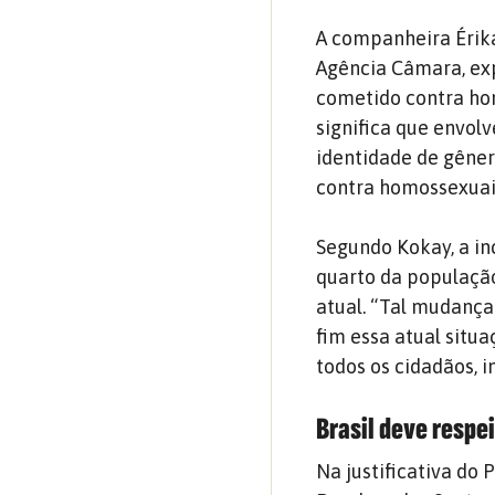
A companheira Érika
Agência Câmara, exp
cometido contra homo
significa que envol
identidade de gêner
contra homossexuais
Segundo Kokay, a in
quarto da populaçã
atual. “Tal mudanç
fim essa atual situ
todos os cidadãos,
Brasil deve respe
Na justificativa do