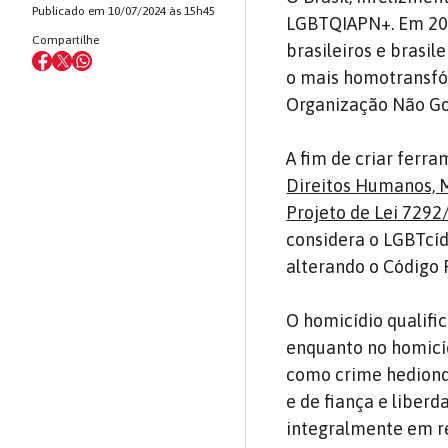
Publicado em 10/07/2024 às 15h45
LGBTQIAPN+. Em 20
Compartilhe
brasileiros e brasi
o mais homotransfób
Organização Não Go
A fim de criar ferr
Direitos Humanos, 
Projeto de Lei 7292
considera o LGBTcíd
alterando o Código 
O homicídio qualifi
enquanto no homicídi
como crime hediondo,
e de fiança e liberd
integralmente em r