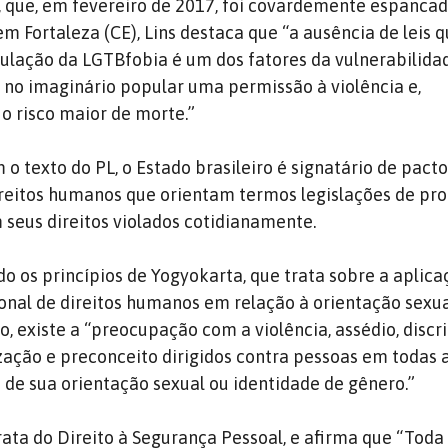
 que, em fevereiro de 2017, foi covardemente espancad
 em Fortaleza (CE), Lins destaca que “a ausência de leis
ulação da LGTBfobia é um dos fatores da vulnerabilida
a no imaginário popular uma permissão à violência e,
 risco maior de morte.”
o texto do PL, o Estado brasileiro é signatário de pact
ireitos humanos que orientam termos legislações de pr
 seus direitos violados cotidianamente.
o os princípios de Yogyokarta, que trata sobre a aplica
ional de direitos humanos em relação à orientação sexua
o, existe a “preocupação com a violência, assédio, discr
zação e preconceito dirigidos contra pessoas em todas 
de sua orientação sexual ou identidade de gênero.”
rata do Direito à Segurança Pessoal, e afirma que “Toda