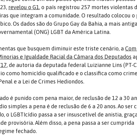
23,
revelou o G1
, o país registrou 257 mortes violentas 
leiras que integram a comunidade. O resultado colocou o
ico. Os dados são do Grupo Gay da Bahia, a mais antig
vernamental (ONG) LGBT da América Latina.
amentas que busquem diminuir este triste cenário, a
Comi
Minorias e Igualdade Racial da Câmara dos Deputados
a
/17
, de autoria da deputada federal Luizianne Lins (PT-C
io como homicídio qualificado e o classifica como crim
Penal e a Lei de Crimes Hediondos.
cado é punido com pena maior, de reclusão de 12 a 30 an
o simples a pena é de reclusão de 6 a 20 anos. Ao ser c
 o LGBTIcídio passa a ser insuscetível de anistia, graça
ade provisória. Além disso, a pena passa a ser cumprida
egime fechado.