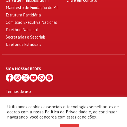
Carta de Princípios do PT
Entre em contato
Manifesto de Fundação do PT
Estrutura Partidária
Comissão Executiva Nacional
Diretório Nacional
Secretarias e Setoriais
Diretórios Estaduais
SIGA NOSSAS REDES
Termos de uso
Política de privacidade
© 2010 - 2026
Utilizamos cookies essenciais e tecnologias semelhantes de
Partido dos Trabalhadores Todos os direitos reservados
acordo com a nossa
Política de Privacidade
e, ao continuar
navegando, você concorda com estas condições.