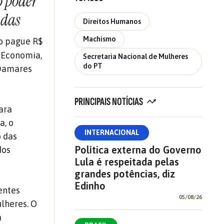
o poder
 das
Direitos Humanos
Machismo
ão pague R$
a Economia,
Secretaria Nacional de Mulheres
do PT
 Damares
PRINCIPAIS NOTÍCIAS
ara
a, o
INTERNACIONAL
 das
Política externa do Governo
dos
Lula é respeitada pelas
grandes potências, diz
Edinho
entes
05/08/26
lheres. O
a