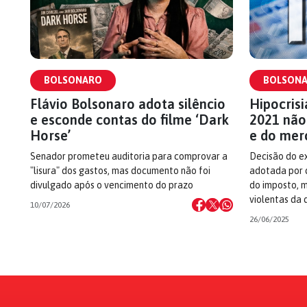
BOLSONARO
BOLSON
Flávio Bolsonaro adota silêncio
Hipocris
e esconde contas do filme ‘Dark
2021 não 
Horse’
e do mer
Senador prometeu auditoria para comprovar a
Decisão do ex
"lisura" dos gastos, mas documento não foi
adotada por 
divulgado após o vencimento do prazo
do imposto, 
violentas da 
10/07/2026
26/06/2025