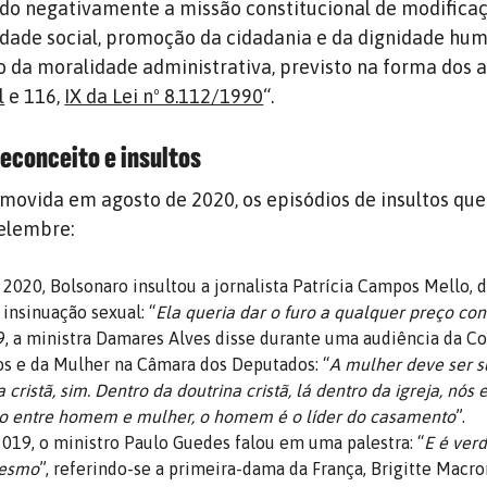
do negativamente a missão constitucional de modifica
dade social, promoção da cidadania e da dignidade hu
o da moralidade administrativa, previsto na forma dos a
l
e 116,
IX da Lei nº 8.112/1990
“.
econceito e i
nsultos
 movida em agosto de 2020, os episódios de insultos que
Relembre:
 2020, Bolsonaro insultou a jornalista Patrícia Campos Mello, 
insinuação sexual: “
Ela queria dar o furo a qualquer preço co
9, a ministra Damares Alves disse durante uma audiência da C
os e da Mulher na Câmara dos Deputados: “
A mulher deve ser s
 cristã, sim. Dentro da doutrina cristã, lá dentro da igreja, nó
 entre homem e mulher, o homem é o líder do casamento
”.
019, o ministro Paulo Guedes falou em uma palestra: “
E é ver
mesmo
”, referindo-se a primeira-dama da França, Brigitte Macro