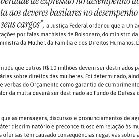
iberdade de expressão no desempenho d
nta aos deveres basilares no desempenho
 seus cargos”,
a Justiça Federal ordenou que a Uni
zações por falas machistas de Bolsonaro, do ministro d
ministra da Mulher, da Família e dos Direitos Humanos,
mpõe que outros R$ 10 milhões devem ser destinados p
rias sobre direitos das mulheres. Foi determinado, aind
de verbas do Orçamento como garantia de cumprimento
lor da multa deverá ser destinado ao Fundo de Defesa 
a que as mensagens, discursos e pronunciamentos de ag
áter discriminatório e preconceituoso em relação às mu
as ofensas têm causado consequências negativas sobre 