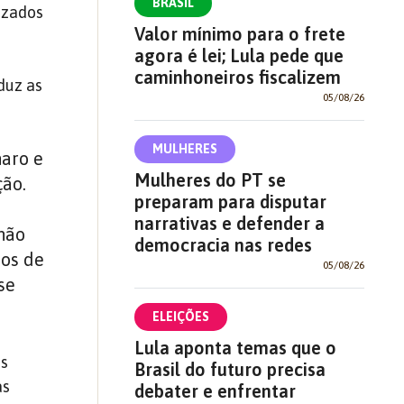
BRASIL
izados
Valor mínimo para o frete
agora é lei; Lula pede que
caminhoneiros fiscalizem
duz as
05/08/26
MULHERES
naro e
Mulheres do PT se
ção.
preparam para disputar
narrativas e defender a
 não
democracia nas redes
mos de
05/08/26
se
ELEIÇÕES
Lula aponta temas que o
os
Brasil do futuro precisa
as
debater e enfrentar