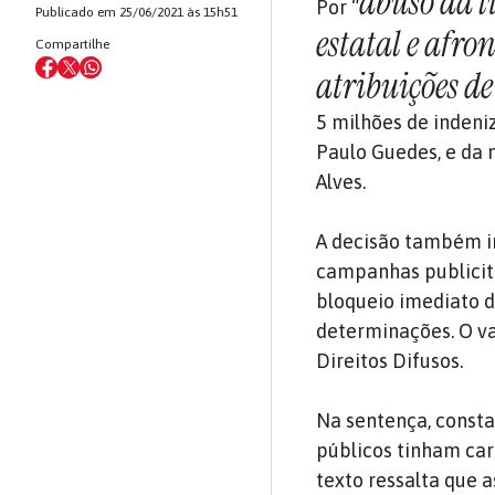
abuso da l
Por “
Publicado em 25/06/2021 às 15h51
estatal e afro
Compartilhe
atribuições de
5 milhões de indeni
Paulo Guedes, e da 
Alves.
A decisão também i
campanhas publicitá
bloqueio imediato 
determinações. O va
Direitos Difusos.
Na sentença, const
públicos tinham car
texto ressalta que 