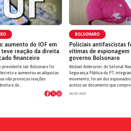
ARO
BOLSONARO
ia: aumento do IOF em
Policiais antifascistas 
teve reação da direita
vítimas de espionagem
cado financeiro
governo Bolsonaro
-presidente Jair Bolsonaro foi
Abdael Ambruster, do Setorial Na
decreto e aumentou as alíquotas
Segurança Pública do PT, integra
mas não provocou reações
movimento, foi um dos espionados
direita e do…
acesso ao documento que compr
24/03/2025