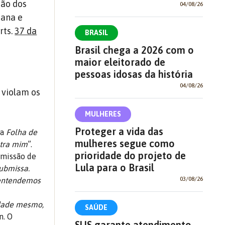
ção dos
04/08/26
mana e
rts.
37 da
BRASIL
Brasil chega a 2026 com o
maior eleitorado de
pessoas idosas da história
04/08/26
 violam os
MULHERES
Proteger a vida das
da
Folha de
mulheres segue como
ntra mim
”.
prioridade do projeto de
omissão de
Lula para o Brasil
ubmissa.
03/08/26
s entendemos
dade mesmo,
SAÚDE
n. O
SUS garante atendimento