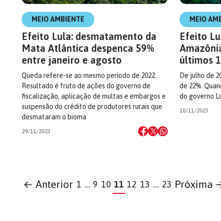
MEIO AMBIENTE
MEIO AM
Efeito Lula: desmatamento da
Efeito L
Mata Atlântica despenca 59%
Amazônia
entre janeiro e agosto
últimos 
Queda refere-se ao mesmo período de 2022.
De julho de 2
Resultado é fruto de ações do governo de
de 22%. Quan
fiscalização, aplicação de multas e embargos e
do governo Lu
suspensão do crédito de produtores rurais que
10/11/2023
desmataram o bioma
29/11/2023
← Anterior
Próxima 
1
…
9
10
11
12
13
…
23