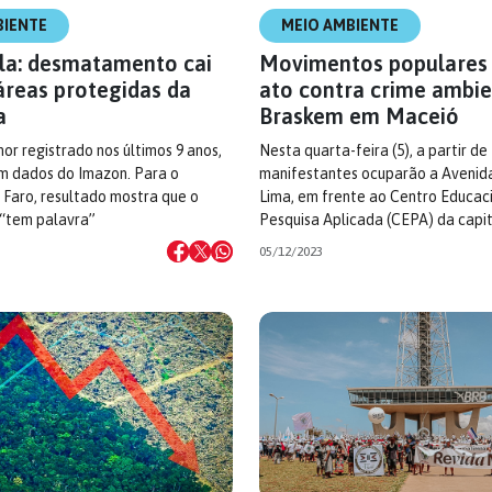
BIENTE
MEIO AMBIENTE
ula: desmatamento cai
Movimentos populares 
áreas protegidas da
ato contra crime ambie
a
Braskem em Maceió
nor registrado nos últimos 9 anos,
Nesta quarta-feira (5), a partir de 
m dados do Imazon. Para o
manifestantes ocuparão a Avenid
 Faro, resultado mostra que o
Lima, em frente ao Centro Educac
 “tem palavra”
Pesquisa Aplicada (CEPA) da capi
05/12/2023