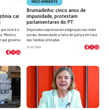
MEIO AMBIENTE
Brumadinho: cinco anos de
ônia cai
impunidade, protestam
4
parlamentares do PT
que este é o
Deputados expressaram indignação nas redes
. Ministro
sociais, denunciando a falta de justiça em face
z que governo
das famílias afetadas
25/01/2024