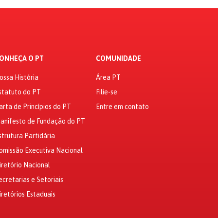
ONHEÇA O PT
COMUNIDADE
ossa História
Área PT
statuto do PT
Filie-se
arta de Princípios do PT
Entre em contato
anifesto de Fundação do PT
strutura Partidária
omissão Executiva Nacional
iretório Nacional
ecretarias e Setoriais
iretórios Estaduais