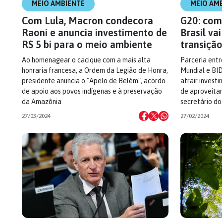
MEIO AMBIENTE
MEIO AM
Com Lula, Macron condecora
G20: com 
Raoni e anuncia investimento de
Brasil vai
R$ 5 bi para o meio ambiente
transiçã
Ao homenagear o cacique com a mais alta
Parceria entr
honraria francesa, a Ordem da Legião de Honra,
Mundial e BI
presidente anuncia o "Apelo de Belém", acordo
atrair invest
de apoio aos povos indígenas e à preservação
de aproveitar
da Amazônia
secretário do
27/03/2024
27/02/2024