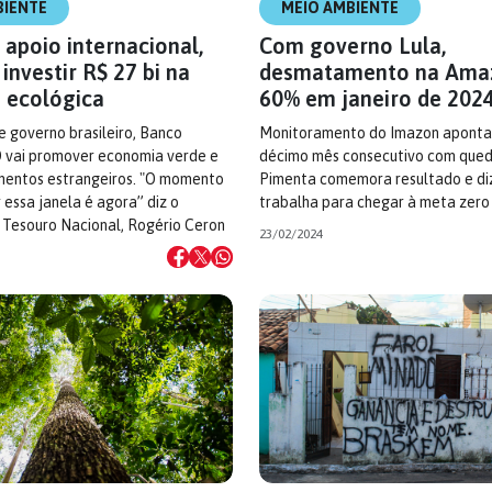
BIENTE
MEIO AMBIENTE
apoio internacional,
Com governo Lula,
 investir R$ 27 bi na
desmatamento na Amaz
o ecológica
60% em janeiro de 202
e governo brasileiro, Banco
Monitoramento do Imazon aponta 
D vai promover economia verde e
décimo mês consecutivo com queda
imentos estrangeiros. "O momento
Pimenta comemora resultado e di
 essa janela é agora” diz o
trabalha para chegar à meta zero
 Tesouro Nacional, Rogério Ceron
23/02/2024