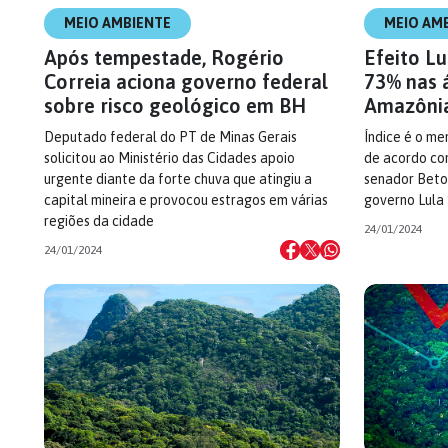
MEIO AMBIENTE
MEIO AM
Após tempestade, Rogério
Efeito L
Correia aciona governo federal
73% nas 
sobre risco geológico em BH
Amazôni
Deputado federal do PT de Minas Gerais
Índice é o me
solicitou ao Ministério das Cidades apoio
de acordo co
urgente diante da forte chuva que atingiu a
senador Beto
capital mineira e provocou estragos em várias
governo Lula
regiões da cidade
24/01/2024
24/01/2024