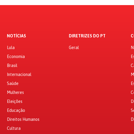
NOTÍCIAS
DIRETRIZES DO PT
C
Lula
Geral
N
Economia
E
Brasil
C
Internacional
M
Saúde
E
Mulheres
C
Eleições
D
Educação
S
Direitos Humanos
D
Cultura