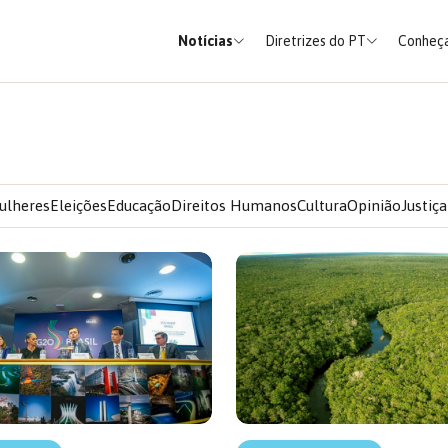
Notícias
Diretrizes do PT
Conheça
ulheres
Eleições
Educação
Direitos Humanos
Cultura
Opinião
Justiça