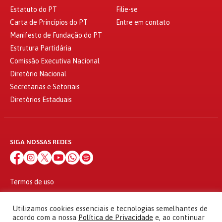
Estatuto do PT
Filie-se
Carta de Princípios do PT
Entre em contato
Manifesto de Fundação do PT
Estrutura Partidária
Comissão Executiva Nacional
Diretório Nacional
Secretarias e Setoriais
Diretórios Estaduais
SIGA NOSSAS REDES
Termos de uso
Política de privacidade
© 2010 - 2026
Utilizamos cookies essenciais e tecnologias semelhantes de
Partido dos Trabalhadores Todos os direitos reservados
acordo com a nossa
Política de Privacidade
e, ao continuar