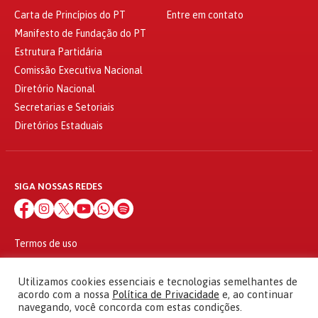
Carta de Princípios do PT
Entre em contato
Manifesto de Fundação do PT
Estrutura Partidária
Comissão Executiva Nacional
Diretório Nacional
Secretarias e Setoriais
Diretórios Estaduais
SIGA NOSSAS REDES
Termos de uso
Política de privacidade
© 2010 - 2026
Utilizamos cookies essenciais e tecnologias semelhantes de
Partido dos Trabalhadores Todos os direitos reservados
acordo com a nossa
Política de Privacidade
e, ao continuar
navegando, você concorda com estas condições.