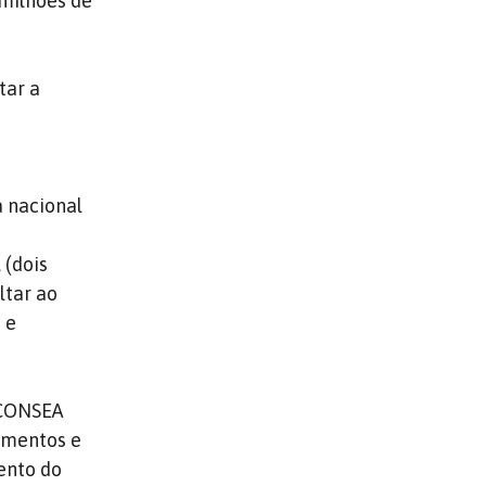
 milhões de
tar a
a nacional
 (dois
ltar ao
 e
 CONSEA
imentos e
ento do