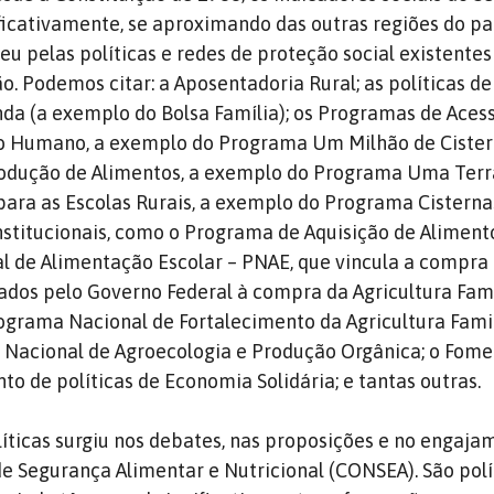
cativamente, se aproximando das outras regiões do paí
eu pelas políticas e redes de proteção social existentes
o. Podemos citar: a Aposentadoria Rural; as políticas de
nda (a exemplo do Bolsa Família); os Programas de Aces
 Humano, a exemplo do Programa Um Milhão de Cister
odução de Alimentos, a exemplo do Programa Uma Terr
para as Escolas Rurais, a exemplo do Programa Cisterna
nstitucionais, como o Programa de Aquisição de Aliment
l de Alimentação Escolar – PNAE, que vincula a compra
ados pelo Governo Federal à compra da Agricultura Famil
rograma Nacional de Fortalecimento da Agricultura Fami
a Nacional de Agroecologia e Produção Orgânica; o Fome
o de políticas de Economia Solidária; e tantas outras.
líticas surgiu nos debates, nas proposições e no engaja
e Segurança Alimentar e Nutricional (CONSEA). São polí