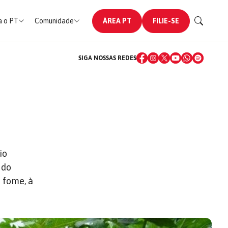
 o PT
Comunidade
ÁREA PT
FILIE-SE
SIGA NOSSAS REDES
io
 do
à fome, à