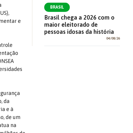
a
BRASIL
US),
Brasil chega a 2026 com o
imentar e
maior eleitorado de
pessoas idosas da história
04/08/26
trole
mentação
CONSEA
versidades
segurança
, da
ia e à
ão, de um
atua na