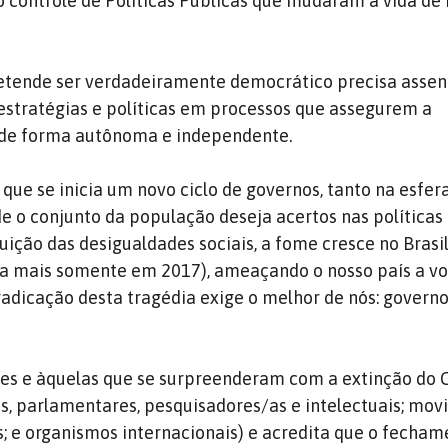
controle de Políticas Públicas que mudaram a vida de
tende ser verdadeiramente democrático precisa assen
estratégias e políticas em processos que assegurem a
l de forma autônoma e independente.
e se inicia um novo ciclo de governos, tanto na esfer
e o conjunto da população deseja acertos nas políticas
ição das desigualdades sociais, a fome cresce no Brasil
a mais somente em 2017), ameaçando o nosso país a vo
adicação desta tragédia exige o melhor de nós: governo
eles e àquelas que se surpreenderam com a extinção do
, parlamentares, pesquisadores/as e intelectuais; mov
s; e organismos internacionais) e acredita que o fecham