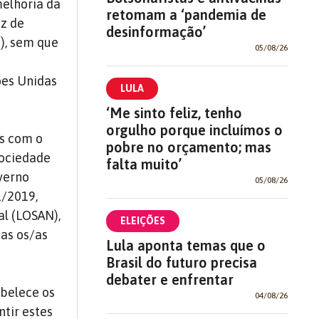
melhoria da
retomam a ‘pandemia de
az de
desinformação’
7), sem que
05/08/26
ões Unidas
LULA
‘Me sinto feliz, tenho
orgulho porque incluímos o
os com o
pobre no orçamento; mas
sociedade
falta muito’
overno
05/08/26
1/2019,
al (LOSAN),
ELEIÇÕES
as os/as
Lula aponta temas que o
Brasil do futuro precisa
debater e enfrentar
abelece os
04/08/26
ntir estes