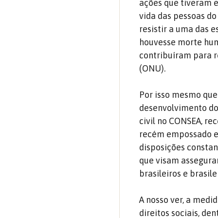
ações que tiveram e
vida das pessoas do
resistir a uma das e
houvesse morte hum
contribuíram para 
(ONU).
Por isso mesmo que 
desenvolvimento do
civil no CONSEA, re
recém empossado em
disposições constan
que visam assegura
brasileiros e brasile
A nosso ver, a medid
direitos sociais, de