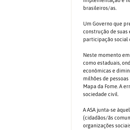
implementação e no 
brasileiros/as.
Um Governo que pre
construção de suas 
participação socia
Neste momento em qu
como estaduais, ond
econômicas e diminu
milhões de pessoas 
Mapa da Fome. A err
sociedade civil.
A ASA junta-se àqu
(cidadãos/ãs comuns
organizações sociai