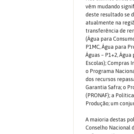
vêm mudando signifi
deste resultado se d
atualmente na regiã
transferência de re
(Água para Consumo
P1MC, Água para Pr
Águas – P1+2, Água 
Escolas); Compras I
o Programa Naciona
dos recursos repass
Garantia Safra; o P
(PRONAF); a Polític
Produção; um conjunt
A maioria destas po
Conselho Nacional d