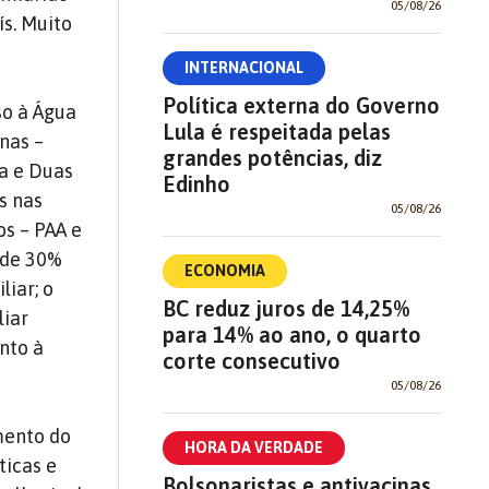
05/08/26
s. Muito
INTERNACIONAL
Política externa do Governo
so à Água
Lula é respeitada pelas
nas –
grandes potências, diz
a e Duas
Edinho
s nas
05/08/26
os – PAA e
 de 30%
ECONOMIA
iar; o
BC reduz juros de 14,25%
liar
para 14% ao ano, o quarto
nto à
corte consecutivo
05/08/26
mento do
HORA DA VERDADE
ticas e
Bolsonaristas e antivacinas