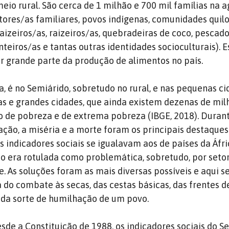
eio rural. São cerca de 1 milhão e 700 mil famílias na a
ores/as familiares, povos indígenas, comunidades quil
aizeiros/as, raizeiros/as, quebradeiras de coco, pescado
nteiros/as e tantas outras identidades socioculturais). 
r grande parte da produção de alimentos no país.
a, é no Semiárido, sobretudo no rural, e nas pequenas ci
as e grandes cidades, que ainda existem dezenas de mil
o de pobreza e de extrema pobreza (IBGE, 2018). Duran
ação, a miséria e a morte foram os principais destaque
s indicadores sociais se igualavam aos de países da Áfr
ão era rotulada como problemática, sobretudo, por seto
e. As soluções foram as mais diversas possíveis e aqui s
ca do combate às secas, das cestas básicas, das frentes d
oda sorte de humilhação de um povo.
esde a Constituição de 1988, os indicadores sociais do S