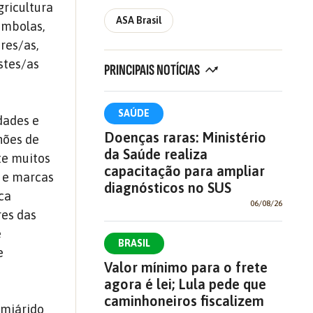
gricultura
ASA Brasil
ombolas,
res/as,
Estes/as
PRINCIPAIS NOTÍCIAS
SAÚDE
dades e
Doenças raras: Ministério
hões de
da Saúde realiza
te muitos
capacitação para ampliar
s e marcas
diagnósticos no SUS
ica
06/08/26
res das
e
BRASIL
e
Valor mínimo para o frete
agora é lei; Lula pede que
caminhoneiros fiscalizem
emiárido