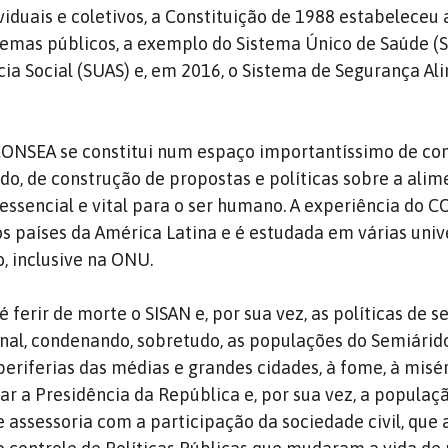
dividuais e coletivos, a Constituição de 1988 estabeleceu 
temas públicos, a exemplo do Sistema Único de Saúde (S
cia Social (SUAS) e, em 2016, o Sistema de Segurança Al
CONSEA se constitui num espaço importantíssimo de con
tudo, de construção de propostas e políticas sobre a ali
essencial e vital para o ser humano. A experiência do 
os países da América Latina e é estudada em várias uni
, inclusive na ONU.
 ferir de morte o SISAN e, por sua vez, as políticas de 
onal, condenando, sobretudo, as populações do Semiárido
periferias das médias e grandes cidades, à fome, à misér
var a Presidência da República e, por sua vez, a populaç
 assessoria com a participação da sociedade civil, que 