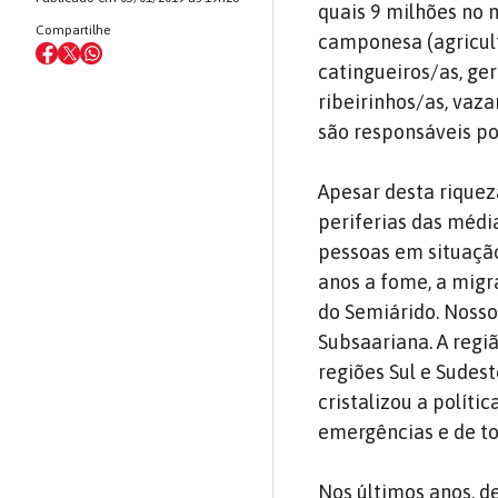
quais 9 milhões no m
Compartilhe
camponesa (agricult
catingueiros/as, ger
ribeirinhos/as, vaza
são responsáveis po
Apesar desta riquez
periferias das médi
pessoas em situaçã
anos a fome, a migr
do Semiárido. Nosso
Subsaariana. A regi
regiões Sul e Sudest
cristalizou a políti
emergências e de t
Nos últimos anos, d