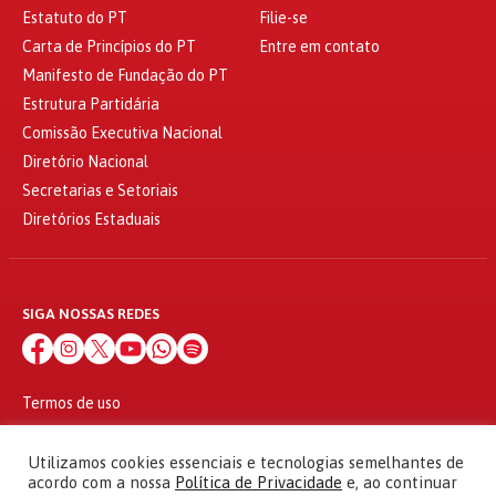
Estatuto do PT
Filie-se
Carta de Princípios do PT
Entre em contato
Manifesto de Fundação do PT
Estrutura Partidária
Comissão Executiva Nacional
Diretório Nacional
Secretarias e Setoriais
Diretórios Estaduais
SIGA NOSSAS REDES
Termos de uso
Política de privacidade
© 2010 - 2026
Utilizamos cookies essenciais e tecnologias semelhantes de
Partido dos Trabalhadores Todos os direitos reservados
acordo com a nossa
Política de Privacidade
e, ao continuar